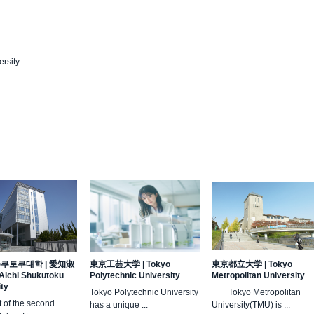
rsity
슈쿠토쿠대학
|
愛知淑
東京工芸大学
|
Tokyo
東京都立大学
|
Tokyo
Aichi Shukutoku
Polytechnic University
Metropolitan University
ity
Tokyo Polytechnic University
Tokyo Metropolitan
t of the second
has a unique ...
University(TMU) is ...