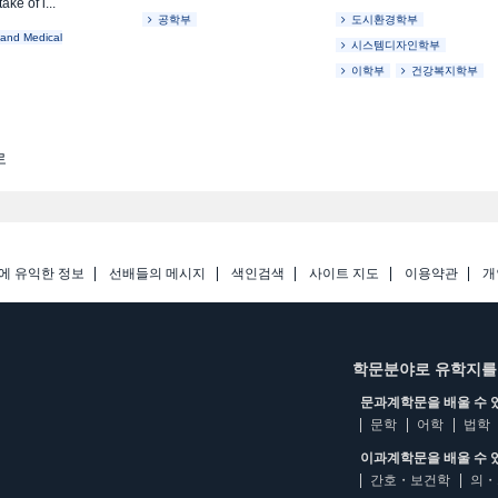
ake of i...
공학부
도시환경학부
 and Medical
시스템디자인학부
이학부
건강복지학부
로
에 유익한 정보
선배들의 메시지
색인검색
사이트 지도
이용약관
개
학문분야로 유학지를
문과계학문을 배울 수 
문학
어학
법학
이과계학문을 배울 수 
간호・보건학
의・