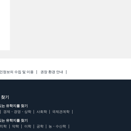
인정보의 수집 및 이용
권장 환경 안내
 찾기
있는 유학지를 찾기
경제・경영・상학
사회학
국제관계학
있는 유학지를 찾기
치학
약학
이학
공학
농・수산학