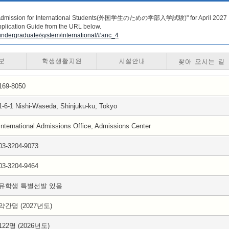
te Admission for International Students(外国学生のための学部入学試験)" for April 2027
plication Guide from the URL below.
/undergraduate/system/international/#anc_4
169-8050
1-6-1 Nishi-Waseda, Shinjuku-ku, Tokyo
International Admissions Office, Admissions Center
03-3204-9073
03-3204-9464
유학생 특별선발 있음
약간명 (2027년도)
122명 (2026년도)