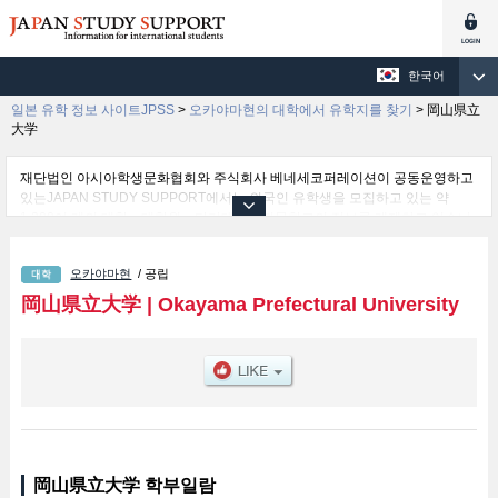
한국어
일본 유학 정보 사이트JPSS
>
오카야마현의 대학에서 유학지를 찾기
>
岡山県立
大学
재단법인 아시아학생문화협회와 주식회사 베네세코퍼레이션이 공동운영하고
있는JAPAN STUDY SUPPORT에서는 외국인 유학생을 모집하고 있는 약
1,300여 개의 대학・대학원・단기대학・전문학교의 정보를 게재하고 있습니
다.
여기에서는 岡山県立大学 관한 자세한 정보를 게재하고 있어 Health and
오카야마현
/ 공립
Welfare Science 학부및Computer Science and Systems Engineering 학부및
Design 학부 등의 학부별 정보, 모집정원과 합격자수 등의 입시정보, 시설안내,
岡山県立大学
|
Okayama Prefectural University
교통정보 등 외국인 유학생에게 유익하고 필요한 정보를 게재하고 있으므로 많
이 이용해 주시기 바랍니다.
岡山県立大学 학부일람