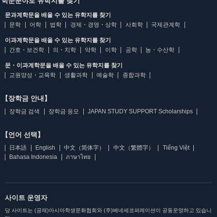
학문분야로 유학지를 찾기
문과계학문을 배울 수 있는 유학지를 찾기
문학
어학
법학
경제・경영・상학
사회학
국제관계학
이과계학문을 배울 수 있는 유학지를 찾기
간호・보건학
의・치학
약학
이학
공학
농・수산학
문・이과계학문을 배울 수 있는 유학지를 찾기
교원양성・교육학
생활과학
예술학
종합과학
【장학금 안내】
장학금 검색
장학금 응모
JAPAN STUDY SUPPORT Scholarships
【언어 선택】
日本語
English
中文（简体字）
中文（繁體字）
Tiếng Việt
Bahasa Indonesia
ภาษาไทย
사이트 운영자
당 사이트는 (공재)아시아학생문화협회와 (주)베네세코퍼레이션이 공동운영하고 있습니