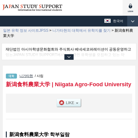
한국어
일본 유학 정보 사이트JPSS
>
니가타현의 대학에서 유학지를 찾기
>
新潟食料農
業大学
재단법인 아시아학생문화협회와 주식회사 베네세코퍼레이션이 공동운영하고
있는JAPAN STUDY SUPPORT에서는 외국인 유학생을 모집하고 있는 약
1,300여 개의 대학・대학원・단기대학・전문학교의 정보를 게재하고 있습니
다.
여기에서는 新潟食料農業大学 관한 자세한 정보를 게재하고 있어 Agro-Food
니가타현
/ 사립
Industry 학부 등의 학부별 정보, 모집정원과 합격자수 등의 입시정보, 시설안
내, 교통정보 등 외국인 유학생에게 유익하고 필요한 정보를 게재하고 있으므
新潟食料農業大学
|
Niigata Agro-Food University
로 많이 이용해 주시기 바랍니다.
新潟食料農業大学 학부일람