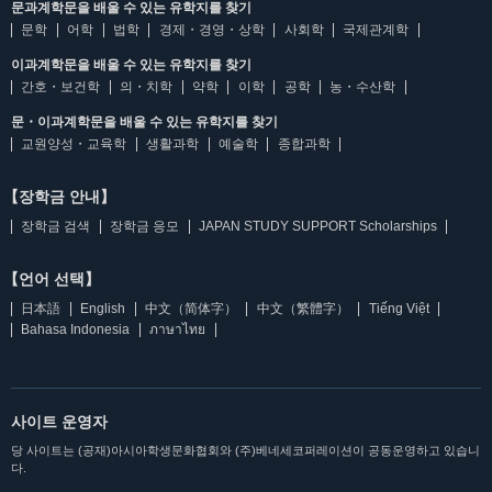
문과계학문을 배울 수 있는 유학지를 찾기
문학
어학
법학
경제・경영・상학
사회학
국제관계학
이과계학문을 배울 수 있는 유학지를 찾기
간호・보건학
의・치학
약학
이학
공학
농・수산학
문・이과계학문을 배울 수 있는 유학지를 찾기
교원양성・교육학
생활과학
예술학
종합과학
【장학금 안내】
장학금 검색
장학금 응모
JAPAN STUDY SUPPORT Scholarships
【언어 선택】
日本語
English
中文（简体字）
中文（繁體字）
Tiếng Việt
Bahasa Indonesia
ภาษาไทย
사이트 운영자
당 사이트는 (공재)아시아학생문화협회와 (주)베네세코퍼레이션이 공동운영하고 있습니
다.