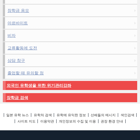
장학금 응모
아르바이트
비자
교류활동에 도전
상담 창구
졸업할 때 유의할 점
외국인 유학생을 위한 위기관리강좌
장학금 검색
일본 유학 뉴스
유학처 검색
유학에 유익한 정보
선배들의 메시지
색인검색
사이트 지도
이용약관
개인정보의 수집 및 이용
권장 환경 안내