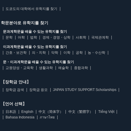
도쿄도의 대학에서 유학지를 찾기
학문분야로 유학지를 찾기
문과계학문을 배울 수 있는 유학지를 찾기
문학
어학
법학
경제・경영・상학
사회학
국제관계학
이과계학문을 배울 수 있는 유학지를 찾기
간호・보건학
의・치학
약학
이학
공학
농・수산학
문・이과계학문을 배울 수 있는 유학지를 찾기
교원양성・교육학
생활과학
예술학
종합과학
【장학금 안내】
장학금 검색
장학금 응모
JAPAN STUDY SUPPORT Scholarships
【언어 선택】
日本語
English
中文（简体字）
中文（繁體字）
Tiếng Việt
Bahasa Indonesia
ภาษาไทย