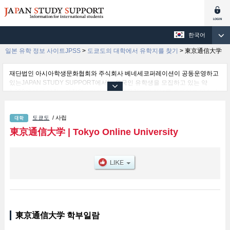
한국어
일본 유학 정보 사이트JPSS
>
도쿄도의 대학에서 유학지를 찾기
>
東京通信大学
재단법인 아시아학생문화협회와 주식회사 베네세코퍼레이션이 공동운영하고
있는JAPAN STUDY SUPPORT에서는 외국인 유학생을 모집하고 있는 약
1,300여 개의 대학・대학원・단기대학・전문학교의 정보를 게재하고 있습니
다.
여기에서는 東京通信大学 관한 자세한 정보를 게재하고 있어 Information and
도쿄도
/ 사립
Management 학부및Human Welfare 학부 등의 학부별 정보, 모집정원과 합격
자수 등의 입시정보, 시설안내, 교통정보 등 외국인 유학생에게 유익하고 필요
東京通信大学
|
Tokyo Online University
한 정보를 게재하고 있으므로 많이 이용해 주시기 바랍니다.
東京通信大学 학부일람