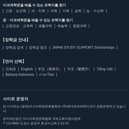
이과계학문을 배울 수 있는 유학지를 찾기
간호・보건학
의・치학
약학
이학
공학
농・수산학
문・이과계학문을 배울 수 있는 유학지를 찾기
교원양성・교육학
생활과학
예술학
종합과학
【장학금 안내】
장학금 검색
장학금 응모
JAPAN STUDY SUPPORT Scholarships
【언어 선택】
日本語
English
中文（简体字）
中文（繁體字）
Tiếng Việt
Bahasa Indonesia
ภาษาไทย
사이트 운영자
당 사이트는 (공재)아시아학생문화협회와 (주)베네세코퍼레이션이 공동운영하고 있습니
다.
공익재단법인 아시아학생문화협회 국제교육지원사업부
〒113-8642 도쿄도 분쿄쿠 혼코마고메 2-12-13