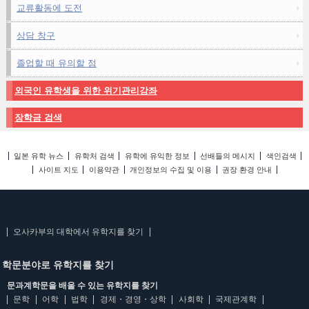
교류활동에 도전
상담 창구
졸업할 때 유의할 점
외국인 유학생을 위한 위기관리강좌
장학금 검색
일본 유학 뉴스
유학처 검색
유학에 유익한 정보
선배들의 메시지
색인검색
사이트 지도
이용약관
개인정보의 수집 및 이용
권장 환경 안내
오사카부의 대학에서 유학지를 찾기
학문분야로 유학지를 찾기
문과계학문을 배울 수 있는 유학지를 찾기
문학
어학
법학
경제・경영・상학
사회학
국제관계학