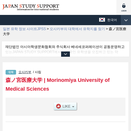
한국어
일본 유학 정보 사이트JPSS
>
오사카부의 대학에서 유학지를 찾기
>
森ノ宮医療
大学
재단법인 아시아학생문화협회와 주식회사 베네세코퍼레이션이 공동운영하고
있는JAPAN STUDY SUPPORT에서는 외국인 유학생을 모집하고 있는 약
1,300여 개의 대학・대학원・단기대학・전문학교의 정보를 게재하고 있습니
다.
여기에서는 森ノ宮医療大学 관한 자세한 정보를 게재하고 있어 Faculty of
오사카부
/ 사립
Medical Science Technology 학부및Faculty of Nursing 학부및Faculty of
Rehabilitation 학부 등의 학부별 정보, 모집정원과 합격자수 등의 입시정보, 시
森ノ宮医療大学
|
Morinomiya University of
설안내, 교통정보 등 외국인 유학생에게 유익하고 필요한 정보를 게재하고 있
Medical Sciences
으므로 많이 이용해 주시기 바랍니다.