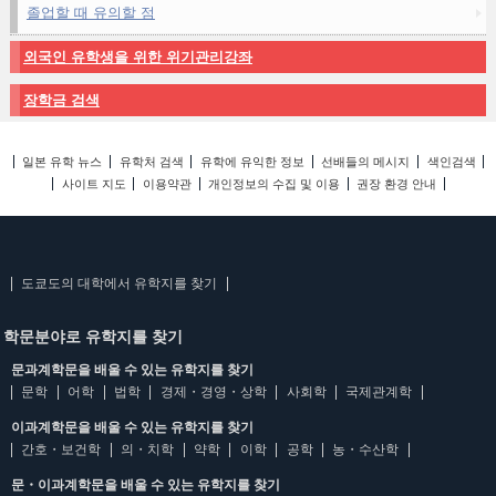
졸업할 때 유의할 점
외국인 유학생을 위한 위기관리강좌
장학금 검색
일본 유학 뉴스
유학처 검색
유학에 유익한 정보
선배들의 메시지
색인검색
사이트 지도
이용약관
개인정보의 수집 및 이용
권장 환경 안내
도쿄도의 대학에서 유학지를 찾기
학문분야로 유학지를 찾기
문과계학문을 배울 수 있는 유학지를 찾기
문학
어학
법학
경제・경영・상학
사회학
국제관계학
이과계학문을 배울 수 있는 유학지를 찾기
간호・보건학
의・치학
약학
이학
공학
농・수산학
문・이과계학문을 배울 수 있는 유학지를 찾기