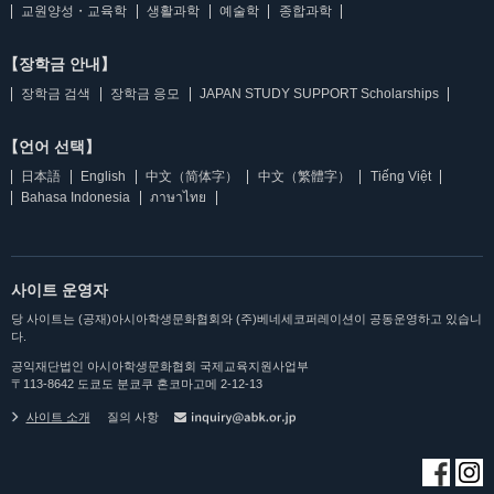
교원양성・교육학
생활과학
예술학
종합과학
【장학금 안내】
장학금 검색
장학금 응모
JAPAN STUDY SUPPORT Scholarships
【언어 선택】
日本語
English
中文（简体字）
中文（繁體字）
Tiếng Việt
Bahasa Indonesia
ภาษาไทย
사이트 운영자
당 사이트는 (공재)아시아학생문화협회와 (주)베네세코퍼레이션이 공동운영하고 있습니
다.
공익재단법인 아시아학생문화협회 국제교육지원사업부
〒113-8642 도쿄도 분쿄쿠 혼코마고메 2-12-13
사이트 소개
질의 사항