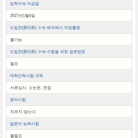
입학수속 마감일
2027년1월6일
도일전(渡日前) 수속-해외에서 직접출원
불가능
도일전(渡日前) 수속-수험을 위한 일본방문
필요
대학단독시험 과목
서류심사, 소논문, 면접
영어시험
치르지 않는다
일본어 능력시험
불필요