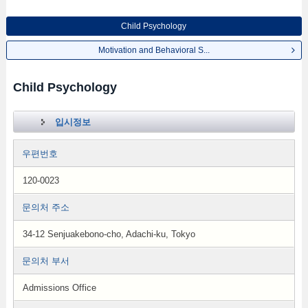
Child Psychology
Motivation and Behavioral S...
Child Psychology
입시정보
우편번호
120-0023
문의처 주소
34-12 Senjuakebono-cho, Adachi-ku, Tokyo
문의처 부서
Admissions Office