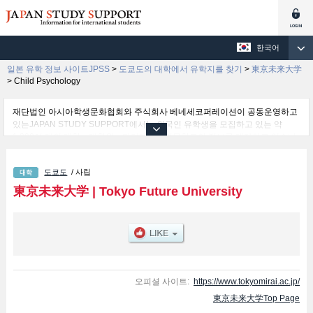
한국어
일본 유학 정보 사이트JPSS
>
도쿄도의 대학에서 유학지를 찾기
>
東京未来大学
>
Child Psychology
재단법인 아시아학생문화협회와 주식회사 베네세코퍼레이션이 공동운영하고
있는JAPAN STUDY SUPPORT에서는 외국인 유학생을 모집하고 있는 약
1,300여 개의 대학・대학원・단기대학・전문학교의 정보를 게재하고 있습니
다.
여기에서는 東京未来大学 관한 자세한 정보를 게재하고 있어 Child
도쿄도
/ 사립
Psychology 학부및Motivation and Behavioral Sciences 학부 등의 학부별 정
보, 모집정원과 합격자수 등의 입시정보, 시설안내, 교통정보 등 외국인 유학생
東京未来大学
|
Tokyo Future University
에게 유익하고 필요한 정보를 게재하고 있으므로 많이 이용해 주시기 바랍니
다.
오피셜 사이트:
https://www.tokyomirai.ac.jp/
東京未来大学Top Page