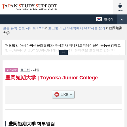
한국어
일본 유학 정보 사이트JPSS
>
효고현의 단기대학에서 유학지를 찾기
>
豊岡短期
大学
재단법인 아시아학생문화협회와 주식회사 베네세코퍼레이션이 공동운영하고
있는JAPAN STUDY SUPPORT에서는 외국인 유학생을 모집하고 있는 약
1,300여 개의 대학・대학원・단기대학・전문학교의 정보를 게재하고 있습니
다.
여기에서는 豊岡短期大学 관한 자세한 정보를 게재하고 있어 등의 학부별 정
효고현
/ 사립
보, 모집정원과 합격자수 등의 입시정보, 시설안내, 교통정보 등 외국인 유학생
에게 유익하고 필요한 정보를 게재하고 있으므로 많이 이용해 주시기 바랍니
豊岡短期大学
|
Toyooka Junior College
다.
豊岡短期大学 학부일람