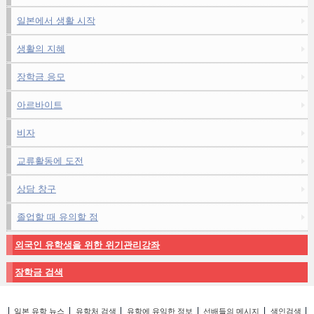
일본에서 생활 시작
생활의 지혜
장학금 응모
아르바이트
비자
교류활동에 도전
상담 창구
졸업할 때 유의할 점
외국인 유학생을 위한 위기관리강좌
장학금 검색
일본 유학 뉴스
유학처 검색
유학에 유익한 정보
선배들의 메시지
색인검색