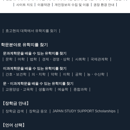
사이트 지도
이용약관
개인정보의 수집 및 이용
권장 환경 안내
효고현의 대학에서 유학지를 찾기
학문분야로 유학지를 찾기
문과계학문을 배울 수 있는 유학지를 찾기
문학
어학
법학
경제・경영・상학
사회학
국제관계학
이과계학문을 배울 수 있는 유학지를 찾기
간호・보건학
의・치학
약학
이학
공학
농・수산학
문・이과계학문을 배울 수 있는 유학지를 찾기
교원양성・교육학
생활과학
예술학
종합과학
【장학금 안내】
장학금 검색
장학금 응모
JAPAN STUDY SUPPORT Scholarships
【언어 선택】