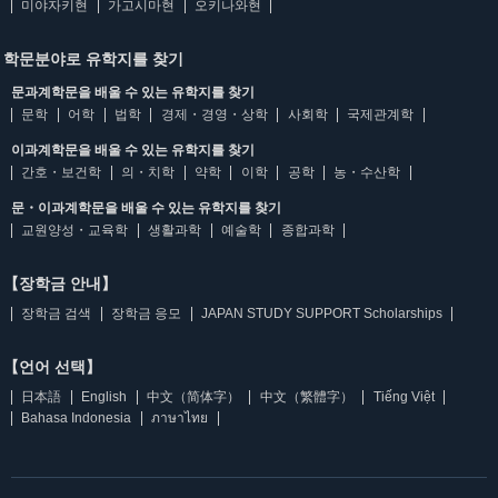
미야자키현
가고시마현
오키나와현
학문분야로 유학지를 찾기
문과계학문을 배울 수 있는 유학지를 찾기
문학
어학
법학
경제・경영・상학
사회학
국제관계학
이과계학문을 배울 수 있는 유학지를 찾기
간호・보건학
의・치학
약학
이학
공학
농・수산학
문・이과계학문을 배울 수 있는 유학지를 찾기
교원양성・교육학
생활과학
예술학
종합과학
【장학금 안내】
장학금 검색
장학금 응모
JAPAN STUDY SUPPORT Scholarships
【언어 선택】
日本語
English
中文（简体字）
中文（繁體字）
Tiếng Việt
Bahasa Indonesia
ภาษาไทย