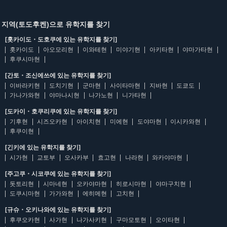
지역(토도후켄)으로 유학지를 찾기
[홋카이도・도호쿠에 있는 유학지를 찾기]
홋카이도
아오모리현
이와테현
미야기현
아키타현
야마가타현
후쿠시마현
[간토・조신에쓰에 있는 유학지를 찾기]
이바라키현
도치기현
군마현
사이타마현
지바현
도쿄도
가나가와현
야마나시현
나가노현
니가타현
[도카이・호쿠리쿠에 있는 유학지를 찾기]
기후현
시즈오카현
아이치현
미에현
도야마현
이시카와현
후쿠이현
[긴키에 있는 유학지를 찾기]
시가현
교토부
오사카부
효고현
나라현
와카야마현
[주고쿠・시코쿠에 있는 유학지를 찾기]
돗토리현
시마네현
오카야마현
히로시마현
야마구치현
도쿠시마현
가가와현
에히메현
고치현
[규슈・오키나와에 있는 유학지를 찾기]
후쿠오카현
사가현
나가사키현
구마모토현
오이타현