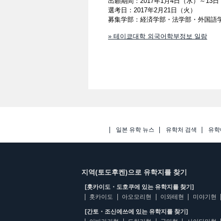
出願期間：2017年1月4日（水）～13
選考日：2017年2月21日（火）
募集学部：経済学部・法学部・外国語
» 테이쿄대학 외국어학부정보 일람
일본 유학 뉴스
유학처 검색
유학
지역(토도후켄)으로 유학지를 찾기
[홋카이도・도호쿠에 있는 유학지를 찾기]
홋카이도
아오모리현
이와테현
미야기현
[간토・조신에쓰에 있는 유학지를 찾기]