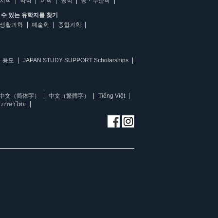
치학
약학
이학
공학
농・수산학
수 있는 유학지를 찾기
생활과학
예술학
종합과학
 응모
JAPAN STUDY SUPPORT Scholarships
中文（简体字）
中文（繁體字）
Tiếng Việt
ภาษาไทย