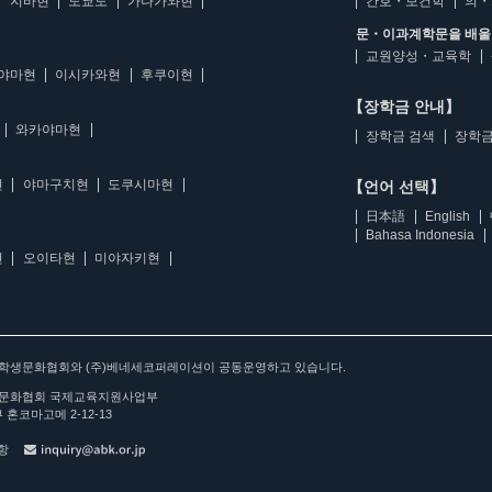
지바현
도쿄도
가나가와현
간호・보건학
의・
문・이과계학문을 배울 
교원양성・교육학
야마현
이시카와현
후쿠이현
【장학금 안내】
와카야마현
장학금 검색
장학금
현
야마구치현
도쿠시마현
【언어 선택】
日本語
English
Bahasa Indonesia
현
오이타현
미야자키현
아학생문화협회와 (주)베네세코퍼레이션이 공동운영하고 있습니다.
문화협회 국제교육지원사업부
 혼코마고메 2-12-13
사항