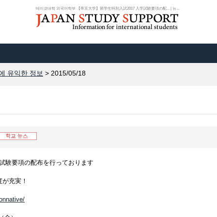
테이쿄대학 외국어학부 【帝京大学】留学生特別入試2017 入学試験要項の配... | 뉴...
에 유익한 정보
> 2015/05/18
入学試験要項の配布を行っております
度が充実！
nonnative/