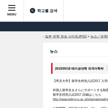
학교를 검색
MENU
일본 유학 정보 사이트JPSS
>
뉴스／유학
뉴스
2015/05/18 테이쿄대학 외국어학부
【帝京大学】留学生特別入試2017 
外国人留学生をさらにサポートする制
留学生特別入試2017 詳細はこちら
http://www.teikyo-u.ac.jp/international/