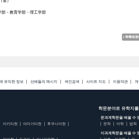
日（金）
学部・教育学部・理工学部
에 유익한 정보
선배들의 메시지
색인검색
사이트 지도
이용약관
개
학문분야로 유학지를
문과계학문을 배울 수 
아키타현
야마가타현
후쿠시마현
문학
어학
법학
이과계학문을 배울 수 