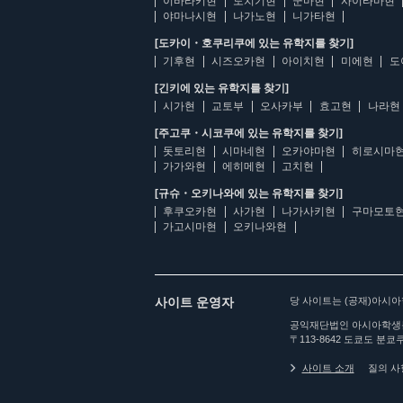
이바라키현
도치기현
군마현
사이타마현
야마나시현
나가노현
니가타현
[도카이・호쿠리쿠에 있는 유학지를 찾기]
기후현
시즈오카현
아이치현
미에현
도
[긴키에 있는 유학지를 찾기]
시가현
교토부
오사카부
효고현
나라현
[주고쿠・시코쿠에 있는 유학지를 찾기]
돗토리현
시마네현
오카야마현
히로시마
가가와현
에히메현
고치현
[규슈・오키나와에 있는 유학지를 찾기]
후쿠오카현
사가현
나가사키현
구마모토
가고시마현
오키나와현
사이트 운영자
당 사이트는 (공재)아시
공익재단법인 아시아학생
〒113-8642 도쿄도 분쿄쿠
사이트 소개
질의 