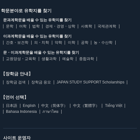
학문분야로 유학지를 찾기
문과계학문을 배울 수 있는 유학지를 찾기
문학
어학
법학
경제・경영・상학
사회학
국제관계학
이과계학문을 배울 수 있는 유학지를 찾기
간호・보건학
의・치학
약학
이학
공학
농・수산학
문・이과계학문을 배울 수 있는 유학지를 찾기
교원양성・교육학
생활과학
예술학
종합과학
【장학금 안내】
장학금 검색
장학금 응모
JAPAN STUDY SUPPORT Scholarships
【언어 선택】
日本語
English
中文（简体字）
中文（繁體字）
Tiếng Việt
Bahasa Indonesia
ภาษาไทย
사이트 운영자