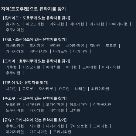
지역(토도후켄)으로 유학지를 찾기
[홋카이도・도호쿠에 있는 유학지를 찾기]
홋카이도
아오모리현
이와테현
미야기현
아키타현
야마가타현
후쿠시마현
[간토・조신에쓰에 있는 유학지를 찾기]
이바라키현
도치기현
군마현
사이타마현
지바현
도쿄도
가나가와현
야마나시현
나가노현
니가타현
[도카이・호쿠리쿠에 있는 유학지를 찾기]
기후현
시즈오카현
아이치현
미에현
도야마현
이시카와현
후쿠이현
[긴키에 있는 유학지를 찾기]
시가현
교토부
오사카부
효고현
나라현
와카야마현
[주고쿠・시코쿠에 있는 유학지를 찾기]
돗토리현
시마네현
오카야마현
히로시마현
야마구치현
도쿠시마현
가가와현
에히메현
고치현
[규슈・오키나와에 있는 유학지를 찾기]
후쿠오카현
사가현
나가사키현
구마모토현
오이타현
미야자키현
가고시마현
오키나와현