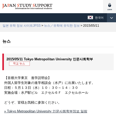
한국어
일본 유학 정보 사이트JPSS
>
뉴스／유학에 유익한 정보
> 2015/05/11
뉴스
2015/05/11 Tokyo Metropolitan University 인문사회학부
【首都大学東京 進学説明会】
外国人留学生対象の進学相談会（水戸）に出展いたします。
日程：５月１３日（水）１０：３０～１４：３０
実施会場：水戸駅ビル エクセル６Ｆ エクセルホール
どうぞ、皆様お気軽に参加ください。
» Tokyo Metropolitan University 인문사회학부정보 일람