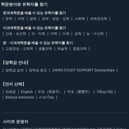
학문분야로 유학지를 찾기
문과계학문을 배울 수 있는 유학지를 찾기
문학
어학
법학
경제・경영・상학
사회학
국제관계학
이과계학문을 배울 수 있는 유학지를 찾기
간호・보건학
의・치학
약학
이학
공학
농・수산학
문・이과계학문을 배울 수 있는 유학지를 찾기
교원양성・교육학
생활과학
예술학
종합과학
【장학금 안내】
장학금 검색
장학금 응모
JAPAN STUDY SUPPORT Scholarships
【언어 선택】
日本語
English
中文（简体字）
中文（繁體字）
Tiếng Việt
Bahasa Indonesia
ภาษาไทย
사이트 운영자