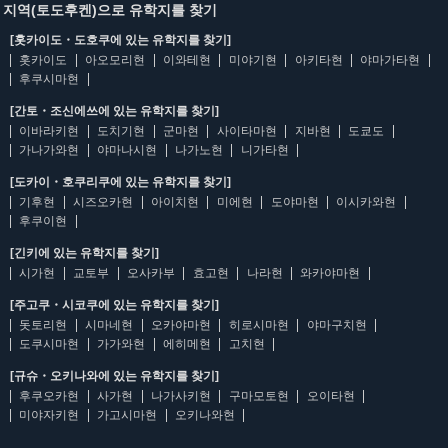
지역(토도후켄)으로 유학지를 찾기
[홋카이도・도호쿠에 있는 유학지를 찾기]
홋카이도
아오모리현
이와테현
미야기현
아키타현
야마가타현
후쿠시마현
[간토・조신에쓰에 있는 유학지를 찾기]
이바라키현
도치기현
군마현
사이타마현
지바현
도쿄도
가나가와현
야마나시현
나가노현
니가타현
[도카이・호쿠리쿠에 있는 유학지를 찾기]
기후현
시즈오카현
아이치현
미에현
도야마현
이시카와현
후쿠이현
[긴키에 있는 유학지를 찾기]
시가현
교토부
오사카부
효고현
나라현
와카야마현
[주고쿠・시코쿠에 있는 유학지를 찾기]
돗토리현
시마네현
오카야마현
히로시마현
야마구치현
도쿠시마현
가가와현
에히메현
고치현
[규슈・오키나와에 있는 유학지를 찾기]
후쿠오카현
사가현
나가사키현
구마모토현
오이타현
미야자키현
가고시마현
오키나와현