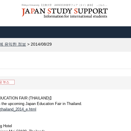
Rikkyo University 【立教大学 JASSO日本留学フェア（タイ）参加】 ... | 뉴스 ...
에 유익한 정보
> 2014/08/29
UCATION FAIR (THAILAND)】
 in the upcoming Japan Education Fair in Thailand.
r_thailand_2014_e.html
g Hotel