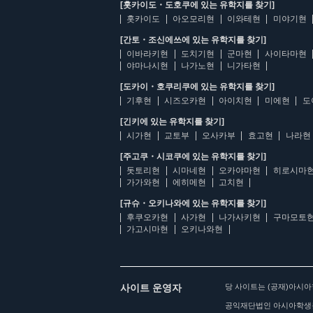
[홋카이도・도호쿠에 있는 유학지를 찾기]
홋카이도
아오모리현
이와테현
미야기현
[간토・조신에쓰에 있는 유학지를 찾기]
이바라키현
도치기현
군마현
사이타마현
야마나시현
나가노현
니가타현
[도카이・호쿠리쿠에 있는 유학지를 찾기]
기후현
시즈오카현
아이치현
미에현
도
[긴키에 있는 유학지를 찾기]
시가현
교토부
오사카부
효고현
나라현
[주고쿠・시코쿠에 있는 유학지를 찾기]
돗토리현
시마네현
오카야마현
히로시마
가가와현
에히메현
고치현
[규슈・오키나와에 있는 유학지를 찾기]
후쿠오카현
사가현
나가사키현
구마모토
가고시마현
오키나와현
사이트 운영자
당 사이트는 (공재)아시
공익재단법인 아시아학생