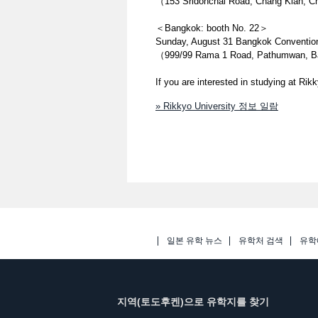
（153 Sridonchai Road, Chang Klan, C
＜Bangkok: booth No. 22＞
Sunday, August 31 Bangkok Convention
（999/99 Rama 1 Road, Pathumwan, B
If you are interested in studying at Rik
» Rikkyo University 정보 일람
일본 유학 뉴스
유학처 검색
유학
지역(토도후켄)으로 유학지를 찾기