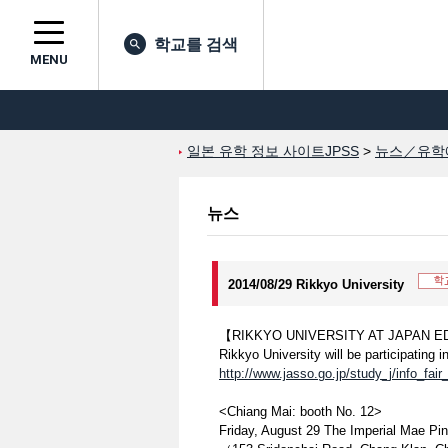
학교를 검색
MENU
일본 유학 정보 사이트JPSS
>
뉴스／유학
뉴스
2014/08/29 Rikkyo University
【RIKKYO UNIVERSITY AT JAPAN ED
Rikkyo University will be participating
http://www.jasso.go.jp/study_j/info_fai
<Chiang Mai: booth No. 12>
Friday, August 29 The Imperial Mae Pin