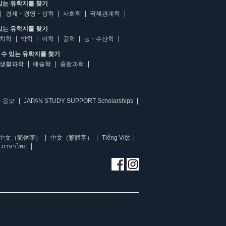
있는 유학지를 찾기
경제・경영・상학
사회학
국제관계학
있는 유학지를 찾기
치학
약학
이학
공학
농・수산학
수 있는 유학지를 찾기
생활과학
예술학
종합과학
 응모
JAPAN STUDY SUPPORT Scholarships
中文（简体字）
中文（繁體字）
Tiếng Việt
ภาษาไทย