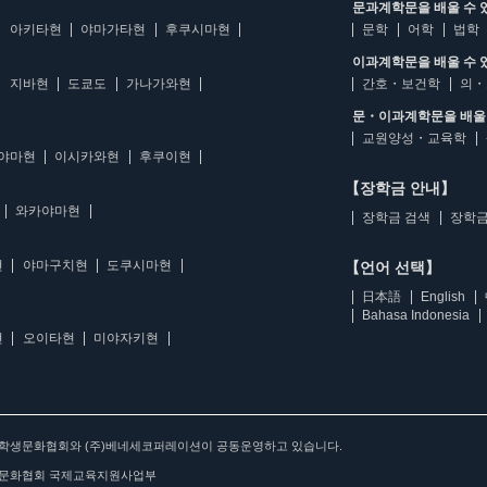
문과계학문을 배울 수 
아키타현
야마가타현
후쿠시마현
문학
어학
법학
이과계학문을 배울 수 
지바현
도쿄도
가나가와현
간호・보건학
의・
문・이과계학문을 배울 
교원양성・교육학
야마현
이시카와현
후쿠이현
【장학금 안내】
와카야마현
장학금 검색
장학금
현
야마구치현
도쿠시마현
【언어 선택】
日本語
English
Bahasa Indonesia
현
오이타현
미야자키현
아학생문화협회와 (주)베네세코퍼레이션이 공동운영하고 있습니다.
문화협회 국제교육지원사업부