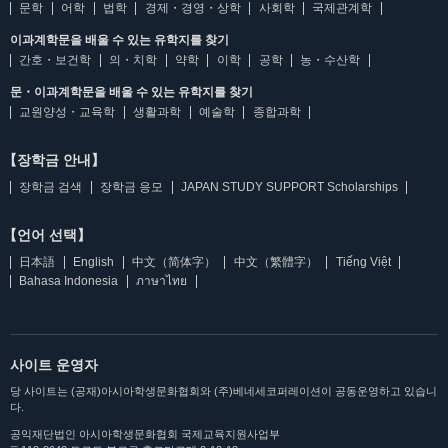
문학
어학
법학
경제・경영・상학
사회학
국제관계학
이과계학문을 배울 수 있는 유학지를 찾기
간호・보건학
의・치학
약학
이학
공학
농・수산학
문・이과계학문을 배울 수 있는 유학지를 찾기
교원양성・교육학
생활과학
예술학
종합과학
【장학금 안내】
장학금 검색
장학금 응모
JAPAN STUDY SUPPORT Scholarships
【언어 선택】
日本語
English
中文（简体字）
中文（繁體字）
Tiếng Việt
Bahasa Indonesia
ภาษาไทย
사이트 운영자
당 사이트는 (공재)아시아학생문화협회와 (주)베네세코퍼레이션이 공동운영하고 있습니
다.
공익재단법인 아시아학생문화협회 국제교육지원사업부