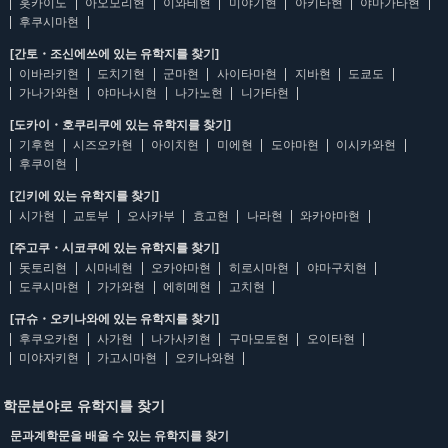
홋카이도
아오모리현
이와테현
미야기현
아키타현
야마가타현
후쿠시마현
[간토・조신에쓰에 있는 유학지를 찾기]
이바라키현
도치기현
군마현
사이타마현
지바현
도쿄도
가나가와현
야마나시현
나가노현
니가타현
[도카이・호쿠리쿠에 있는 유학지를 찾기]
기후현
시즈오카현
아이치현
미에현
도야마현
이시카와현
후쿠이현
[긴키에 있는 유학지를 찾기]
시가현
교토부
오사카부
효고현
나라현
와카야마현
[주고쿠・시코쿠에 있는 유학지를 찾기]
돗토리현
시마네현
오카야마현
히로시마현
야마구치현
도쿠시마현
가가와현
에히메현
고치현
[규슈・오키나와에 있는 유학지를 찾기]
후쿠오카현
사가현
나가사키현
구마모토현
오이타현
미야자키현
가고시마현
오키나와현
학문분야로 유학지를 찾기
문과계학문을 배울 수 있는 유학지를 찾기