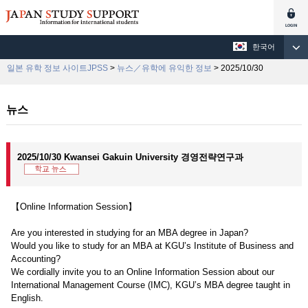
한국어
일본 유학 정보 사이트JPSS
>
뉴스／유학에 유익한 정보
> 2025/10/30
뉴스
2025/10/30 Kwansei Gakuin University 경영전략연구과
【Online Information Session】
Are you interested in studying for an MBA degree in Japan?
Would you like to study for an MBA at KGU’s Institute of Business and
Accounting?
We cordially invite you to an Online Information Session about our
International Management Course (IMC), KGU’s MBA degree taught in
English.