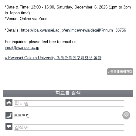
*Date & Time: 13:00 - 15:00, Saturday, December 6, 2025 (1pm to 3pm
in Japan time)
*Venue: Online via Zoom
*Details:
https://iba.kwansei.ac.jp/en/imce/news/detail/?nnum=33756
For inquiries, please feel free to email us :
imc@kwansei.ac.jp
» Kwansei Gakuin University 경영전략연구과정보 일람
학교를 검색
도도부현