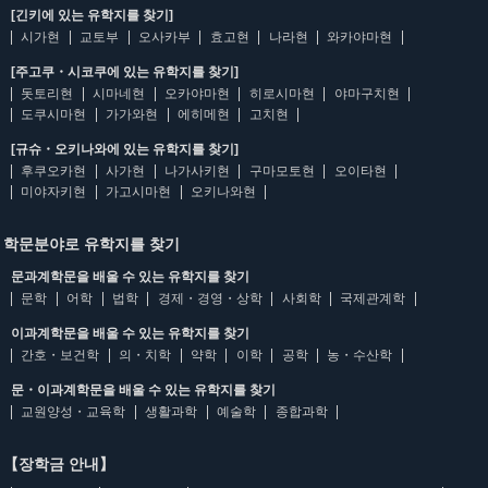
[긴키에 있는 유학지를 찾기]
시가현
교토부
오사카부
효고현
나라현
와카야마현
[주고쿠・시코쿠에 있는 유학지를 찾기]
돗토리현
시마네현
오카야마현
히로시마현
야마구치현
도쿠시마현
가가와현
에히메현
고치현
[규슈・오키나와에 있는 유학지를 찾기]
후쿠오카현
사가현
나가사키현
구마모토현
오이타현
미야자키현
가고시마현
오키나와현
학문분야로 유학지를 찾기
문과계학문을 배울 수 있는 유학지를 찾기
문학
어학
법학
경제・경영・상학
사회학
국제관계학
이과계학문을 배울 수 있는 유학지를 찾기
간호・보건학
의・치학
약학
이학
공학
농・수산학
문・이과계학문을 배울 수 있는 유학지를 찾기
교원양성・교육학
생활과학
예술학
종합과학
【장학금 안내】