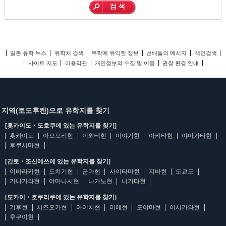
일본 유학 뉴스
유학처 검색
유학에 유익한 정보
선배들의 메시지
색인검색
사이트 지도
이용약관
개인정보의 수집 및 이용
권장 환경 안내
지역(토도후켄)으로 유학지를 찾기
[홋카이도・도호쿠에 있는 유학지를 찾기]
홋카이도
아오모리현
이와테현
미야기현
아키타현
야마가타현
후쿠시마현
[간토・조신에쓰에 있는 유학지를 찾기]
이바라키현
도치기현
군마현
사이타마현
지바현
도쿄도
가나가와현
야마나시현
나가노현
니가타현
[도카이・호쿠리쿠에 있는 유학지를 찾기]
기후현
시즈오카현
아이치현
미에현
도야마현
이시카와현
후쿠이현