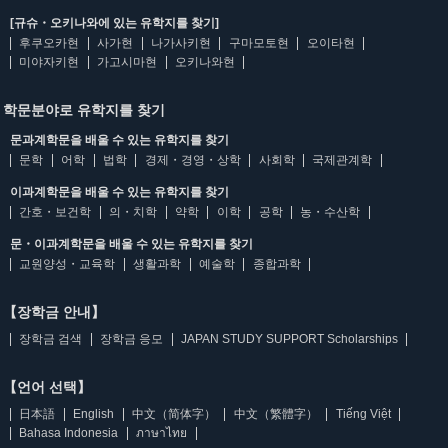
[규슈・오키나와에 있는 유학지를 찾기]
후쿠오카현
사가현
나가사키현
구마모토현
오이타현
미야자키현
가고시마현
오키나와현
학문분야로 유학지를 찾기
문과계학문을 배울 수 있는 유학지를 찾기
문학
어학
법학
경제・경영・상학
사회학
국제관계학
이과계학문을 배울 수 있는 유학지를 찾기
간호・보건학
의・치학
약학
이학
공학
농・수산학
문・이과계학문을 배울 수 있는 유학지를 찾기
교원양성・교육학
생활과학
예술학
종합과학
【장학금 안내】
장학금 검색
장학금 응모
JAPAN STUDY SUPPORT Scholarships
【언어 선택】
日本語
English
中文（简体字）
中文（繁體字）
Tiếng Việt
Bahasa Indonesia
ภาษาไทย