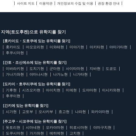
사이트 지도
이용약관
개인정보의 수집 및 이용
권장 환경 안내
지역(토도후켄)으로 유학지를 찾기
[홋카이도・도호쿠에 있는 유학지를 찾기]
홋카이도
아오모리현
이와테현
미야기현
아키타현
야마가타현
후쿠시마현
[간토・조신에쓰에 있는 유학지를 찾기]
이바라키현
도치기현
군마현
사이타마현
지바현
도쿄도
가나가와현
야마나시현
나가노현
니가타현
[도카이・호쿠리쿠에 있는 유학지를 찾기]
기후현
시즈오카현
아이치현
미에현
도야마현
이시카와현
후쿠이현
[긴키에 있는 유학지를 찾기]
시가현
교토부
오사카부
효고현
나라현
와카야마현
[주고쿠・시코쿠에 있는 유학지를 찾기]
돗토리현
시마네현
오카야마현
히로시마현
야마구치현
도쿠시마현
가가와현
에히메현
고치현