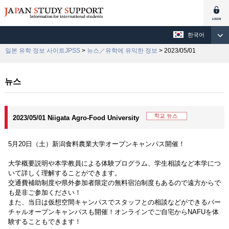
한국어
일본 유학 정보 사이트JPSS
>
뉴스／유학에 유익한 정보
> 2023/05/01
뉴스
2023/05/01 Niigata Agro-Food University
5月20日（土）新潟食料農業大学オープンキャンパス開催！
大学概要説明や本学教員による体験プログラム、学生相談など本学につ
いて詳しく理解することができます。
交通費補助制度や県外参加者限定の無料宿泊制度もあるので遠方からで
も是非ご参加ください！
また、当日は仮想空間キャンパスでスタッフとの相談などができるバー
チャルオープンキャンパスも開催！オンラインでご自宅からNAFUを体
験することもできます！