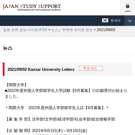
한국어
일본 유학 정보 사이트JPSS
>
뉴스／유학에 유익한 정보
> 2021/09/02
뉴스
2021/09/02 Kansai University Letters
【関西大学】
■2022年度外国人学部留学生入学試験【9月募集】の出願受付が始まり
ました。
＊関西大学 2022年度外国人学部留学生入試【9月募集】＊
【募 集 学 部】法学部/文学部/経済学部/社会学部/総合情報学部
【出 願 期 間】2021年9月2日(木)～9月10日(金)