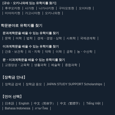
[규슈・오키나와에 있는 유학지를 찾기]
후쿠오카현
사가현
나가사키현
구마모토현
오이타현
미야자키현
가고시마현
오키나와현
학문분야로 유학지를 찾기
문과계학문을 배울 수 있는 유학지를 찾기
문학
어학
법학
경제・경영・상학
사회학
국제관계학
이과계학문을 배울 수 있는 유학지를 찾기
간호・보건학
의・치학
약학
이학
공학
농・수산학
문・이과계학문을 배울 수 있는 유학지를 찾기
교원양성・교육학
생활과학
예술학
종합과학
【장학금 안내】
장학금 검색
장학금 응모
JAPAN STUDY SUPPORT Scholarships
【언어 선택】
日本語
English
中文（简体字）
中文（繁體字）
Tiếng Việt
Bahasa Indonesia
ภาษาไทย