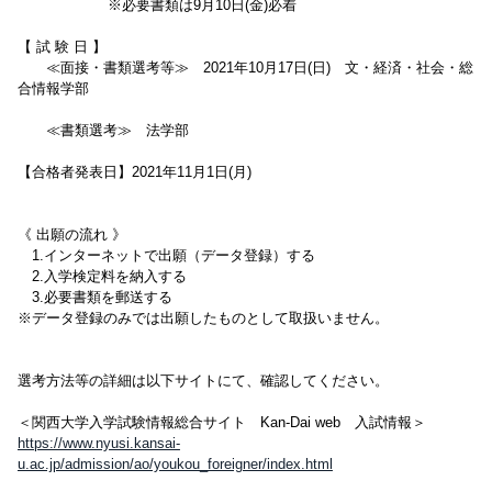
※必要書類は9月10日(金)必着
【 試 験 日 】
≪面接・書類選考等≫ 2021年10月17日(日) 文・経済・社会・総
合情報学部
≪書類選考≫ 法学部
【合格者発表日】2021年11月1日(月)
《 出願の流れ 》
1.インターネットで出願（データ登録）する
2.入学検定料を納入する
3.必要書類を郵送する
※データ登録のみでは出願したものとして取扱いません。
選考方法等の詳細は以下サイトにて、確認してください。
＜関西大学入学試験情報総合サイト Kan-Dai web 入試情報＞
https://www.nyusi.kansai-
u.ac.jp/admission/ao/youkou_foreigner/index.html