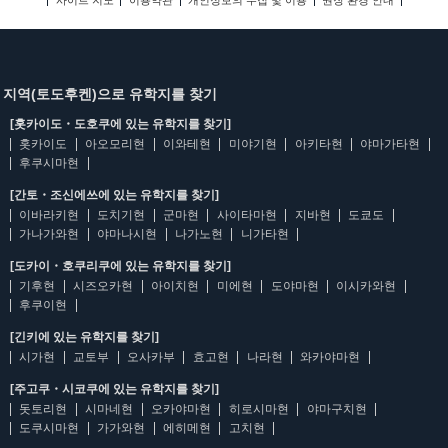
사이트 지도
이용약관
개인정보의 수집 및 이용
권장 환경 안내
지역(토도후켄)으로 유학지를 찾기
[홋카이도・도호쿠에 있는 유학지를 찾기]
홋카이도
아오모리현
이와테현
미야기현
아키타현
야마가타현
후쿠시마현
[간토・조신에쓰에 있는 유학지를 찾기]
이바라키현
도치기현
군마현
사이타마현
지바현
도쿄도
가나가와현
야마나시현
나가노현
니가타현
[도카이・호쿠리쿠에 있는 유학지를 찾기]
기후현
시즈오카현
아이치현
미에현
도야마현
이시카와현
후쿠이현
[긴키에 있는 유학지를 찾기]
시가현
교토부
오사카부
효고현
나라현
와카야마현
[주고쿠・시코쿠에 있는 유학지를 찾기]
돗토리현
시마네현
오카야마현
히로시마현
야마구치현
도쿠시마현
가가와현
에히메현
고치현