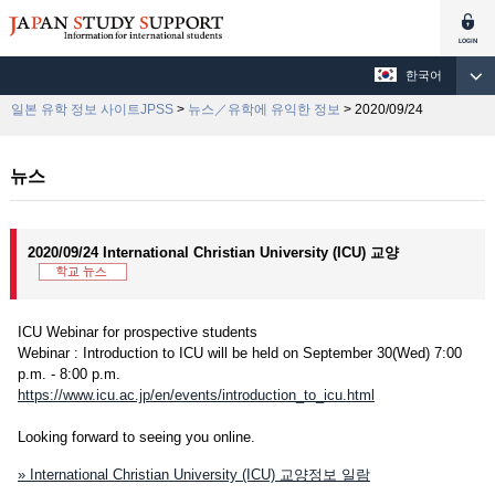
한국어
일본 유학 정보 사이트JPSS
>
뉴스／유학에 유익한 정보
> 2020/09/24
뉴스
2020/09/24 International Christian University (ICU) 교양
ICU Webinar for prospective students
Webinar : Introduction to ICU will be held on September 30(Wed) 7:00
p.m. - 8:00 p.m.
https://www.icu.ac.jp/en/events/introduction_to_icu.html
Looking forward to seeing you online.
» International Christian University (ICU) 교양정보 일람