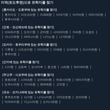
지역(토도후켄)으로 유학지를 찾기
[홋카이도・도호쿠에 있는 유학지를 찾기]
홋카이도
아오모리현
이와테현
미야기현
아키타현
야마가타현
후쿠시마현
[간토・조신에쓰에 있는 유학지를 찾기]
이바라키현
도치기현
군마현
사이타마현
지바현
도쿄도
가나가와현
야마나시현
나가노현
니가타현
[도카이・호쿠리쿠에 있는 유학지를 찾기]
기후현
시즈오카현
아이치현
미에현
도야마현
이시카와현
후쿠이현
[긴키에 있는 유학지를 찾기]
시가현
교토부
오사카부
효고현
나라현
와카야마현
[주고쿠・시코쿠에 있는 유학지를 찾기]
돗토리현
시마네현
오카야마현
히로시마현
야마구치현
도쿠시마현
가가와현
에히메현
고치현
[규슈・오키나와에 있는 유학지를 찾기]
후쿠오카현
사가현
나가사키현
구마모토현
오이타현
미야자키현
가고시마현
오키나와현