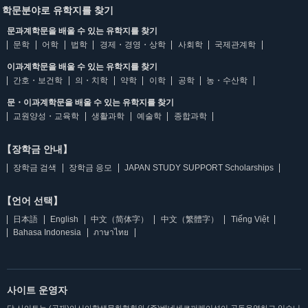
학문분야로 유학지를 찾기
문과계학문을 배울 수 있는 유학지를 찾기
문학
어학
법학
경제・경영・상학
사회학
국제관계학
이과계학문을 배울 수 있는 유학지를 찾기
간호・보건학
의・치학
약학
이학
공학
농・수산학
문・이과계학문을 배울 수 있는 유학지를 찾기
교원양성・교육학
생활과학
예술학
종합과학
【장학금 안내】
장학금 검색
장학금 응모
JAPAN STUDY SUPPORT Scholarships
【언어 선택】
日本語
English
中文（简体字）
中文（繁體字）
Tiếng Việt
Bahasa Indonesia
ภาษาไทย
사이트 운영자