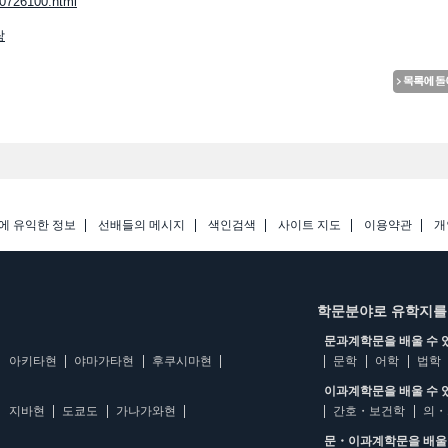
80726100.html
람
에 유익한 정보
선배들의 메시지
색인검색
사이트 지도
이용약관
개
학문분야로 유학지를
문과계학문을 배울 수 
아키타현
야마가타현
후쿠시마현
문학
어학
법학
이과계학문을 배울 수 
지바현
도쿄도
가나가와현
간호・보건학
의・
문・이과계학문을 배울 