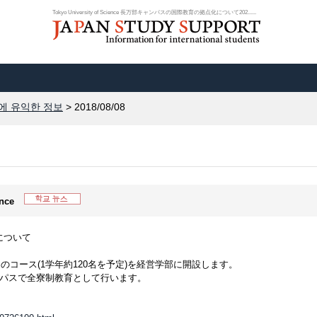
Tokyo University of Science 長万部キャンパスの国際教育の拠点化について202......
에 유익한 정보
> 2018/08/08
ence
について
めのコース(1学年約120名を予定)を経営学部に開設します。
ンパスで全寮制教育として行います。