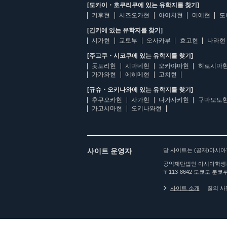
[도카이・호쿠리쿠에 있는 유학지를 찾기]
기후현
시즈오카현
아이치현
미에현
도
[긴키에 있는 유학지를 찾기]
시가현
교토부
오사카부
효고현
나라현
[주고쿠・시코쿠에 있는 유학지를 찾기]
돗토리현
시마네현
오카야마현
히로시마
가가와현
에히메현
고치현
[규슈・오키나와에 있는 유학지를 찾기]
후쿠오카현
사가현
나가사키현
구마모토
가고시마현
오키나와현
사이트 운영자
당 사이트는 (공재)아시
공익재단법인 아시아학생
〒113-8642 도쿄도 분쿄쿠
사이트 소개
질의 