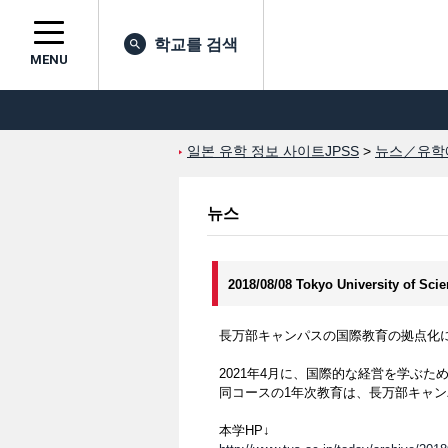
학교를 검색
MENU
일본 유학 정보 사이트JPSS
>
뉴스／유학
뉴스
2018/08/08 Tokyo University of Sci
長万部キャンパスの国際教育の拠点化
2021年4月に、国際的な経営を学ぶた
同コースの1年次教育は、長万部キャ
本学HP↓