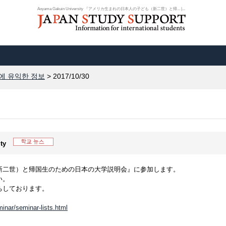
Aoyama Gakuin University 『アメリカ生まれの日本人の子ども（新二世）と帰... |...
에 유익한 정보
> 2017/10/30
ity
新二世）と帰国生のための日本の大学説明会』に参加します。
い。
ちしております。
inar/seminar-lists.html