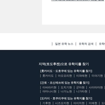
일본 유학 뉴스
유학처 검색
유학
지역(토도후켄)으로 유학지를 찾기
[홋카이도・도호쿠에 있는 유학지를 찾기]
홋카이도
아오모리현
이와테현
미야기현
[간토・조신에쓰에 있는 유학지를 찾기]
이바라키현
도치기현
군마현
사이타마현
야마나시현
나가노현
니가타현
[도카이・호쿠리쿠에 있는 유학지를 찾기]
기후현
시즈오카현
아이치현
미에현
도