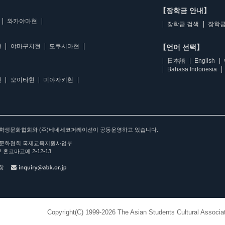
【장학금 안내】
와카야마현
장학금 검색
장학금
현
야마구치현
도쿠시마현
【언어 선택】
日本語
English
Bahasa Indonesia
현
오이타현
미야자키현
아학생문화협회와 (주)베네세코퍼레이션이 공동운영하고 있습니다.
문화협회 국제교육지원사업부
 혼코마고메 2-12-13
사항
Copyright(C) 1999-2026 The Asian Students Cultural Associat