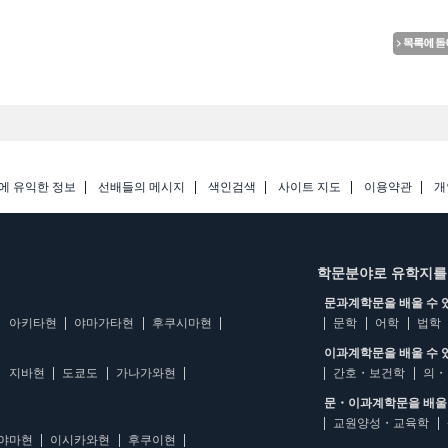
에 유익한 정보
선배들의 메시지
색인검색
사이트 지도
이용약관
개
학문분야로 유학지를
문과계학문을 배울 수 
아키타현
야마가타현
후쿠시마현
문학
어학
법학
이과계학문을 배울 수 
지바현
도쿄도
가나가와현
간호・보건학
의・
문・이과계학문을 배울 
교원양성・교육학
야마현
이시카와현
후쿠이현