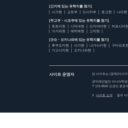
[긴키에 있는 유학지를 찾기]
시가현
교토부
오사카부
효고현
나라현
[주고쿠・시코쿠에 있는 유학지를 찾기]
돗토리현
시마네현
오카야마현
히로시마
가가와현
에히메현
고치현
[규슈・오키나와에 있는 유학지를 찾기]
후쿠오카현
사가현
나가사키현
구마모토
가고시마현
오키나와현
사이트 운영자
당 사이트는 (공재)아시
공익재단법인 아시아학생
〒113-8642 도쿄도 분쿄쿠
사이트 소개
질의 