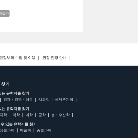
인정보의 수집 및 이용
권장 환경 안내
 찾기
있는 유학지를 찾기
경제・경영・상학
사회학
국제관계학
있는 유학지를 찾기
치학
약학
이학
공학
농・수산학
수 있는 유학지를 찾기
생활과학
예술학
종합과학