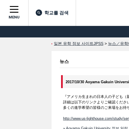
학교를 검색
MENU
일본 유학 정보 사이트JPSS
>
뉴스／유학
뉴스
2017/10/30 Aoyama Gakuin Univers
『アメリカ生まれの日本人の子ども（
詳細は以下のリンクよりご確認くださ
多くの進学希望の皆様のご来場をお待
http://www.us-lighthouse.com/study/sem
» Aoyama Gakuin University 정보 일람