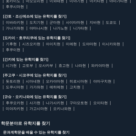
홋카이도
아오모리현
이와테현
미야기현
아키타현
야마가타현
후쿠시마현
[간토・조신에쓰에 있는 유학지를 찾기]
이바라키현
도치기현
군마현
사이타마현
지바현
도쿄도
가나가와현
야마나시현
나가노현
니가타현
[도카이・호쿠리쿠에 있는 유학지를 찾기]
기후현
시즈오카현
아이치현
미에현
도야마현
이시카와현
후쿠이현
[긴키에 있는 유학지를 찾기]
시가현
교토부
오사카부
효고현
나라현
와카야마현
[주고쿠・시코쿠에 있는 유학지를 찾기]
돗토리현
시마네현
오카야마현
히로시마현
야마구치현
도쿠시마현
가가와현
에히메현
고치현
[규슈・오키나와에 있는 유학지를 찾기]
후쿠오카현
사가현
나가사키현
구마모토현
오이타현
미야자키현
가고시마현
오키나와현
학문분야로 유학지를 찾기
문과계학문을 배울 수 있는 유학지를 찾기