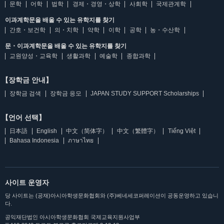
문학
어학
법학
경제・경영・상학
사회학
국제관계학
이과계학문을 배울 수 있는 유학지를 찾기
간호・보건학
의・치학
약학
이학
공학
농・수산학
문・이과계학문을 배울 수 있는 유학지를 찾기
교원양성・교육학
생활과학
예술학
종합과학
【장학금 안내】
장학금 검색
장학금 응모
JAPAN STUDY SUPPORT Scholarships
【언어 선택】
日本語
English
中文（简体字）
中文（繁體字）
Tiếng Việt
Bahasa Indonesia
ภาษาไทย
사이트 운영자
당 사이트는 (공재)아시아학생문화협회와 (주)베네세코퍼레이션이 공동운영하고 있습니
다.
공익재단법인 아시아학생문화협회 국제교육지원사업부