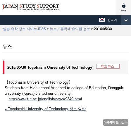
한국어
일본 유학 정보 사이트JPSS
>
뉴스／유학에 유익한 정보
> 2016/05/30
뉴스
2016/05/30 Toyohashi University of Technology
【Toyohashi University of Technology】
Students from High school Attached to college of Education, Dongguk
university (Korea) visited our university.
http://www.tut.ac.jp/english/news/9349.html
» Toyohashi University of Technology 정보 일람