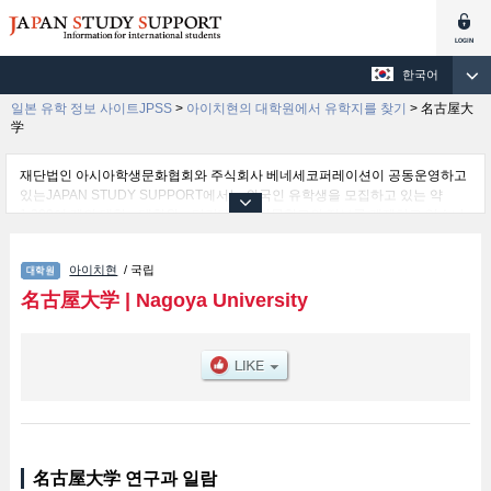
한국어
일본 유학 정보 사이트JPSS
>
아이치현의 대학원에서 유학지를 찾기
>
名古屋大
学
재단법인 아시아학생문화협회와 주식회사 베네세코퍼레이션이 공동운영하고
있는JAPAN STUDY SUPPORT에서는 외국인 유학생을 모집하고 있는 약
1,300여 개의 대학・대학원・단기대학・전문학교의 정보를 게재하고 있습니
다.
여기에서는 名古屋大学 관한 자세한 정보를 게재하고 있어 Graduate school of
아이치현
/ 국립
Education and Human Development및Law및Economics및Science및
Mathematics및Medicine및Engineering및School of Bioagricultural Sciences
名古屋大学
|
Nagoya University
및International Development및Informatics및Graduate school of Humanities
및Environmental Studies및Pharmaceutical Sciences 등의 연구과별 정보, 모
집정원과 합격자수 등의 입시정보, 시설안내, 교통정보 등 외국인 유학생에게
유익하고 필요한 정보를 게재하고 있으므로 많이 이용해 주시기 바랍니다.
名古屋大学 연구과 일람