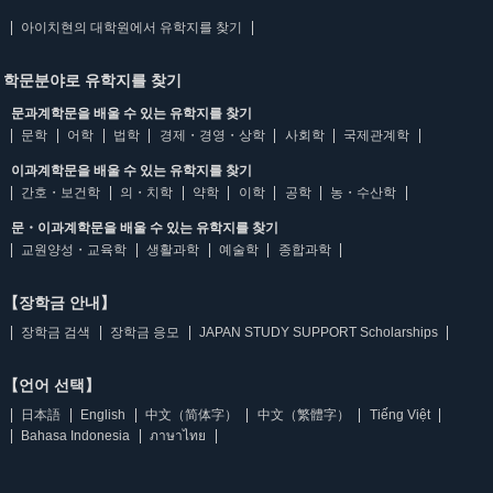
아이치현의 대학원에서 유학지를 찾기
학문분야로 유학지를 찾기
문과계학문을 배울 수 있는 유학지를 찾기
문학
어학
법학
경제・경영・상학
사회학
국제관계학
이과계학문을 배울 수 있는 유학지를 찾기
간호・보건학
의・치학
약학
이학
공학
농・수산학
문・이과계학문을 배울 수 있는 유학지를 찾기
교원양성・교육학
생활과학
예술학
종합과학
【장학금 안내】
장학금 검색
장학금 응모
JAPAN STUDY SUPPORT Scholarships
【언어 선택】
日本語
English
中文（简体字）
中文（繁體字）
Tiếng Việt
Bahasa Indonesia
ภาษาไทย