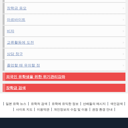
장학금 응모
아르바이트
비자
교류활동에 도전
상담 창구
졸업할 때 유의할 점
외국인 유학생을 위한 위기관리강좌
장학금 검색
일본 유학 뉴스
유학처 검색
유학에 유익한 정보
선배들의 메시지
색인검색
사이트 지도
이용약관
개인정보의 수집 및 이용
권장 환경 안내