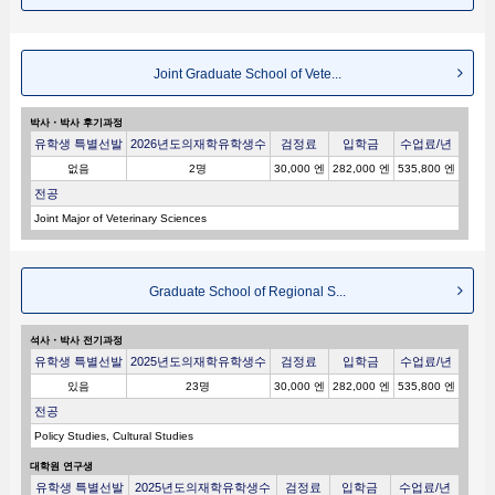
Joint Graduate School of Vete...
박사・박사 후기과정
유학생 특별선발
2026년도의재학유학생수
검정료
입학금
수업료/년
없음
2명
30,000 엔
282,000 엔
535,800 엔
전공
Joint Major of Veterinary Sciences
Graduate School of Regional S...
석사・박사 전기과정
유학생 특별선발
2025년도의재학유학생수
검정료
입학금
수업료/년
있음
23명
30,000 엔
282,000 엔
535,800 엔
전공
Policy Studies, Cultural Studies
대학원 연구생
유학생 특별선발
2025년도의재학유학생수
검정료
입학금
수업료/년