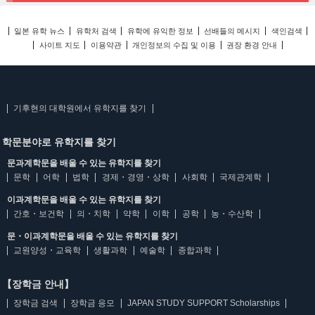
일본 유학 뉴스
유학처 검색
유학에 유익한 정보
선배들의 메시지
색인검색
사이트 지도
이용약관
개인정보의 수집 및 이용
권장 환경 안내
기후현의 대학원에서 유학지를 찾기
학문분야로 유학지를 찾기
문과계학문을 배울 수 있는 유학지를 찾기
문학
어학
법학
경제・경영・상학
사회학
국제관계학
이과계학문을 배울 수 있는 유학지를 찾기
간호・보건학
의・치학
약학
이학
공학
농・수산학
문・이과계학문을 배울 수 있는 유학지를 찾기
교원양성・교육학
생활과학
예술학
종합과학
【장학금 안내】
장학금 검색
장학금 응모
JAPAN STUDY SUPPORT Scholarships