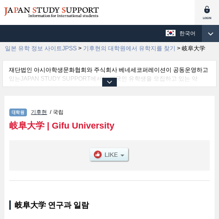
한국어
일본 유학 정보 사이트JPSS
>
기후현의 대학원에서 유학지를 찾기
>
岐阜大学
재단법인 아시아학생문화협회와 주식회사 베네세코퍼레이션이 공동운영하고
있는JAPAN STUDY SUPPORT에서는 외국인 유학생을 모집하고 있는 약
1,300여 개의 대학・대학원・단기대학・전문학교의 정보를 게재하고 있습니
다.
여기에서는 岐阜大学 관한 자세한 정보를 게재하고 있어 Graduate School of
기후현
/ 국립
Education및Graduate School of Medicine및Graduate School of Engineering
및The United Graduate School of Agricultural Science, Gifu University및
岐阜大学
|
Gifu University
Joint Graduate School of Veterinary Sciences및Graduate School of
Regional Studies및United Graduate School of Drug Discovery and Medical
Information Sciences및Graduate School of Natural Science and Technology
등의 연구과별 정보, 모집정원과 합격자수 등의 입시정보, 시설안내, 교통정보
등 외국인 유학생에게 유익하고 필요한 정보를 게재하고 있으므로 많이 이용해
주시기 바랍니다.
岐阜大学 연구과 일람