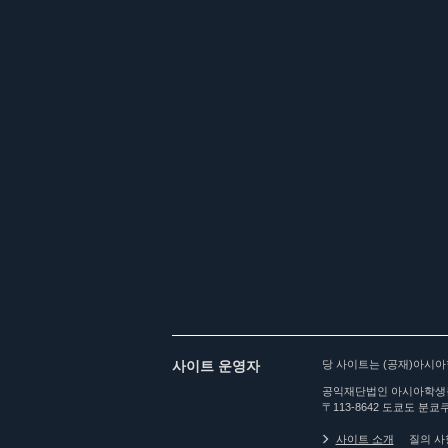
사이트 운영자
당 사이트는 (공재)아시
공익재단법인 아시아학생
〒113-8642 도쿄도 분쿄쿠
사이트 소개
질의 