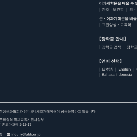
이과계학문을 배울 수 
간호・보건학
의・
문・이과계학문을 배울 
교원양성・교육학
【장학금 안내】
장학금 검색
장학금
【언어 선택】
日本語
English
Bahasa Indonesia
아학생문화협회와 (주)베네세코퍼레이션이 공동운영하고 있습니다.
문화협회 국제교육지원사업부
 혼코마고메 2-12-13
사항