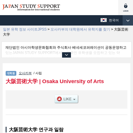
한국어
일본 유학 정보 사이트JPSS
>
오사카부의 대학원에서 유학지를 찾기
>
大阪芸術
大学
재단법인 아시아학생문화협회와 주식회사 베네세코퍼레이션이 공동운영하고
있는JAPAN STUDY SUPPORT에서는 외국인 유학생을 모집하고 있는 약
1,300여 개의 대학・대학원・단기대학・전문학교의 정보를 게재하고 있습니
다.
여기에서는 大阪芸術大学 관한 자세한 정보를 게재하고 있어 Arts 등의 연구과
오사카부
/ 사립
별 정보, 모집정원과 합격자수 등의 입시정보, 시설안내, 교통정보 등 외국인 유
학생에게 유익하고 필요한 정보를 게재하고 있으므로 많이 이용해 주시기 바랍
大阪芸術大学
|
Osaka University of Arts
니다.
大阪芸術大学 연구과 일람