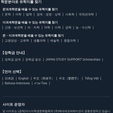
학문분야로 유학지를 찾기
문과계학문을 배울 수 있는 유학지를 찾기
문학
어학
법학
경제・경영・상학
사회학
국제관계학
이과계학문을 배울 수 있는 유학지를 찾기
간호・보건학
의・치학
약학
이학
공학
농・수산학
문・이과계학문을 배울 수 있는 유학지를 찾기
교원양성・교육학
생활과학
예술학
종합과학
【장학금 안내】
장학금 검색
장학금 응모
JAPAN STUDY SUPPORT Scholarships
【언어 선택】
日本語
English
中文（简体字）
中文（繁體字）
Tiếng Việt
Bahasa Indonesia
ภาษาไทย
사이트 운영자
당 사이트는 (공재)아시아학생문화협회와 (주)베네세코퍼레이션이 공동운영하고 있습니