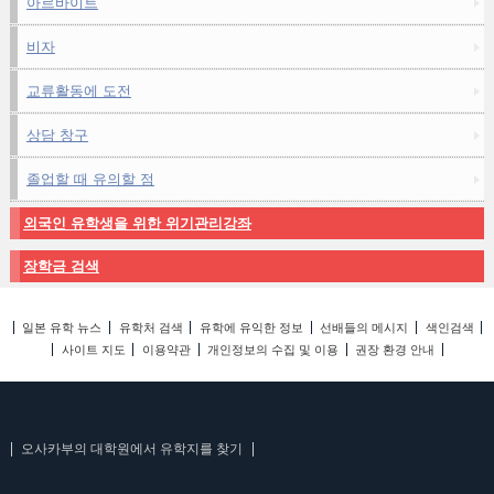
아르바이트
비자
교류활동에 도전
상담 창구
졸업할 때 유의할 점
외국인 유학생을 위한 위기관리강좌
장학금 검색
일본 유학 뉴스
유학처 검색
유학에 유익한 정보
선배들의 메시지
색인검색
사이트 지도
이용약관
개인정보의 수집 및 이용
권장 환경 안내
오사카부의 대학원에서 유학지를 찾기