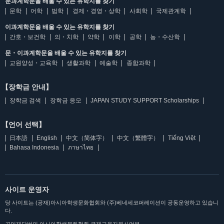
문과계학문을 배울 수 있는 유학지를 찾기
문학
어학
법학
경제・경영・상학
사회학
국제관계학
이과계학문을 배울 수 있는 유학지를 찾기
간호・보건학
의・치학
약학
이학
공학
농・수산학
문・이과계학문을 배울 수 있는 유학지를 찾기
교원양성・교육학
생활과학
예술학
종합과학
【장학금 안내】
장학금 검색
장학금 응모
JAPAN STUDY SUPPORT Scholarships
【언어 선택】
日本語
English
中文（简体字）
中文（繁體字）
Tiếng Việt
Bahasa Indonesia
ภาษาไทย
사이트 운영자
당 사이트는 (공재)아시아학생문화협회와 (주)베네세코퍼레이션이 공동운영하고 있습니
다.