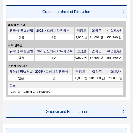
Graduate school of Education
대학원 연구생
유학생 특별선발
2026년도의재학유학생수
검정료
입학금
수업료/년
없음
0명
9,800 엔
84,600 엔
356,400 엔
학부 연구생
유학생 특별선발
2026년도의재학유학생수
검정료
입학금
수업료/년
없음
0명
9,800 엔
84,600 엔
356,400 엔
전문직 학위과정
유학생 특별선발
2025년도의재학유학생수
검정료
입학금
수업료/년
없음
0명
30,000 엔
282,000 엔
642,960 엔
전공
Teacher Training and Practice
Science and Engineering