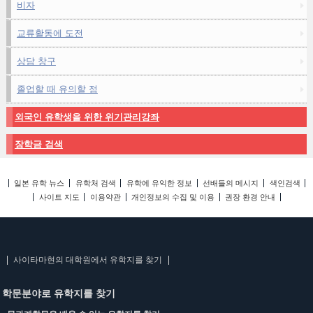
비자
교류활동에 도전
상담 창구
졸업할 때 유의할 점
외국인 유학생을 위한 위기관리강좌
장학금 검색
일본 유학 뉴스
유학처 검색
유학에 유익한 정보
선배들의 메시지
색인검색
사이트 지도
이용약관
개인정보의 수집 및 이용
권장 환경 안내
사이타마현의 대학원에서 유학지를 찾기
학문분야로 유학지를 찾기