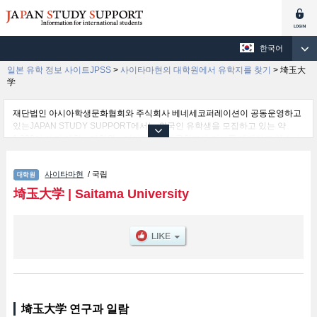
한국어
일본 유학 정보 사이트JPSS
>
사이타마현의 대학원에서 유학지를 찾기
>
埼玉大
学
재단법인 아시아학생문화협회와 주식회사 베네세코퍼레이션이 공동운영하고
있는JAPAN STUDY SUPPORT에서는 외국인 유학생을 모집하고 있는 약
1,300여 개의 대학・대학원・단기대학・전문학교의 정보를 게재하고 있습니
다.
여기에서는 埼玉大学 관한 자세한 정보를 게재하고 있어 Graduate school of
사이타마현
/ 국립
Education및Science and Engineering및Graduate School of Humanities and
Social Sciences 등의 연구과별 정보, 모집정원과 합격자수 등의 입시정보, 시
埼玉大学
|
Saitama University
설안내, 교통정보 등 외국인 유학생에게 유익하고 필요한 정보를 게재하고 있
으므로 많이 이용해 주시기 바랍니다.
埼玉大学 연구과 일람