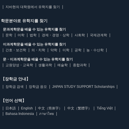
지바현의 대학원에서 유학지를 찾기
학문분야로 유학지를 찾기
문과계학문을 배울 수 있는 유학지를 찾기
문학
어학
법학
경제・경영・상학
사회학
국제관계학
이과계학문을 배울 수 있는 유학지를 찾기
간호・보건학
의・치학
약학
이학
공학
농・수산학
문・이과계학문을 배울 수 있는 유학지를 찾기
교원양성・교육학
생활과학
예술학
종합과학
【장학금 안내】
장학금 검색
장학금 응모
JAPAN STUDY SUPPORT Scholarships
【언어 선택】
日本語
English
中文（简体字）
中文（繁體字）
Tiếng Việt
Bahasa Indonesia
ภาษาไทย