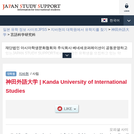
한국어
일본 유학 정보 사이트JPSS
>
지바현의 대학원에서 유학지를 찾기
>
神田外語大
学
>
言語科学研究科
재단법인 아시아학생문화협회와 주식회사 베네세코퍼레이션이 공동운영하고
있는JAPAN STUDY SUPPORT에서는 외국인 유학생을 모집하고 있는 약
1,300여 개의 대학・대학원・단기대학・전문학교의 정보를 게재하고 있습니
다.
여기에서는 神田外語大学 관한 자세한 정보를 게재하고 있어 言語科学研究科
지바현
/ 사립
등의 연구과별 정보, 모집정원과 합격자수 등의 입시정보, 시설안내, 교통정보
등 외국인 유학생에게 유익하고 필요한 정보를 게재하고 있으므로 많이 이용해
神田外語大学
|
Kanda University of International
주시기 바랍니다.
Studies
오피셜 사이