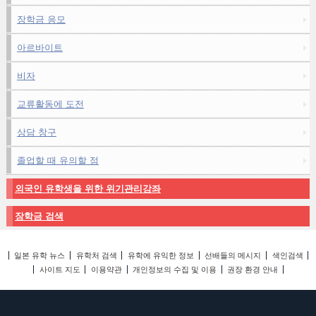
장학금 응모
아르바이트
비자
교류활동에 도전
상담 창구
졸업할 때 유의할 점
외국인 유학생을 위한 위기관리강좌
장학금 검색
일본 유학 뉴스
유학처 검색
유학에 유익한 정보
선배들의 메시지
색인검색
사이트 지도
이용약관
개인정보의 수집 및 이용
권장 환경 안내