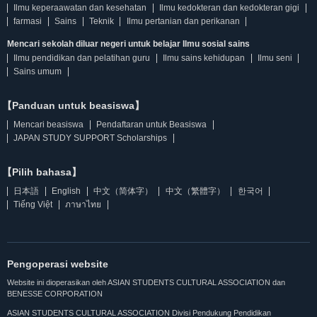
Ilmu keperaawatan dan kesehatan
Ilmu kedokteran dan kedokteran gigi
farmasi
Sains
Teknik
Ilmu pertanian dan perikanan
Mencari sekolah diluar negeri untuk belajar Ilmu sosial sains
Ilmu pendidikan dan pelatihan guru
Ilmu sains kehidupan
Ilmu seni
Sains umum
【Panduan untuk beasiswa】
Mencari beasiswa
Pendaftaran untuk Beasiswa
JAPAN STUDY SUPPORT Scholarships
【Pilih bahasa】
日本語
English
中文（简体字）
中文（繁體字）
한국어
Tiếng Việt
ภาษาไทย
Pengoperasi website
Website ini dioperasikan oleh ASIAN STUDENTS CULTURAL ASSOCIATION dan
BENESSE CORPORATION
ASIAN STUDENTS CULTURAL ASSOCIATION Divisi Pendukung Pendidikan