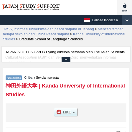
Bahasa Indonesia
JPSS, Informasi universitas dan pasca sarjana di Jepang
>
Mencari tempat
belajar sekolah dari Chiba Pasca sarjana
>
Kanda University of International
Studies
>
Graduate School of Language Sciences
JAPAN STUDY SUPPORT yang dikelola bersama oleh The Asian Students
Cultural Association (ABK) dan Benesse Corp. menyediakan informasi
sekitar 1300 universitas, pascasarjana, universitas yunior, akademi
kejuruan yang siap menerima mahasiswa(i) mancanegara.
Tersedia informasi rinci mengenai Kanda University of International Studies,
Chiba
/ Sekolah swasta
mencakup informasi per jurusan riset seperti %% research %%, serta
berbagai informasi yang berguna bagi mahasiswa(i) mancanegara seperti
神田外語大学
|
Kanda University of International
kuota untuk jumlah pendaftar dan jumlah kelulusan ujian masuk
Studies
mahasiswa(i) mancanegara, informasi mengenai ujian masuk, prasarana
kampus, akses jalan, dan lainnya. Silakan memanfaatkannya.