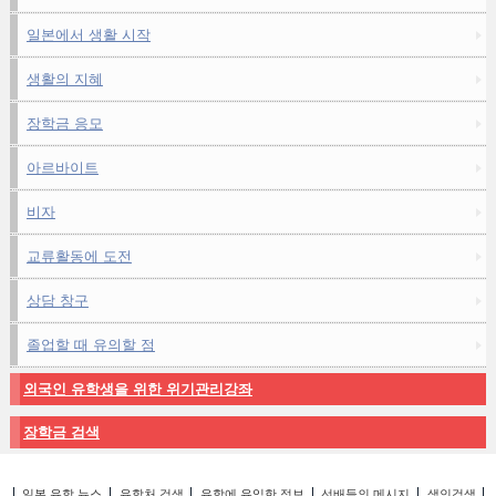
일본에서 생활 시작
생활의 지혜
장학금 응모
아르바이트
비자
교류활동에 도전
상담 창구
졸업할 때 유의할 점
외국인 유학생을 위한 위기관리강좌
장학금 검색
일본 유학 뉴스
유학처 검색
유학에 유익한 정보
선배들의 메시지
색인검색