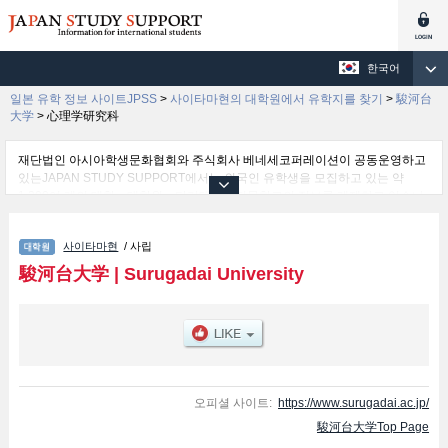
한국어
일본 유학 정보 사이트JPSS
>
사이타마현의 대학원에서 유학지를 찾기
>
駿河台
大学
>
心理学研究科
재단법인 아시아학생문화협회와 주식회사 베네세코퍼레이션이 공동운영하고
있는JAPAN STUDY SUPPORT에서는 외국인 유학생을 모집하고 있는 약
1,300여 개의 대학・대학원・단기대학・전문학교의 정보를 게재하고 있습니
다.
여기에서는 駿河台大学 관한 자세한 정보를 게재하고 있어 Graduate School
사이타마현
/ 사립
of Integral Policy및心理学研究科 등의 연구과별 정보, 모집정원과 합격자수 등
의 입시정보, 시설안내, 교통정보 등 외국인 유학생에게 유익하고 필요한 정보
駿河台大学
|
Surugadai University
를 게재하고 있으므로 많이 이용해 주시기 바랍니다.
오피셜 사이트:
https://www.surugadai.ac.jp/
駿河台大学Top Page