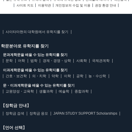
사이트 지도
이용약관
개인정보의 수집 및 이용
권장 환경 안내
사이타마현의 대학원에서 유학지를 찾기
학문분야로 유학지를 찾기
문과계학문을 배울 수 있는 유학지를 찾기
문학
어학
법학
경제・경영・상학
사회학
국제관계학
이과계학문을 배울 수 있는 유학지를 찾기
간호・보건학
의・치학
약학
이학
공학
농・수산학
문・이과계학문을 배울 수 있는 유학지를 찾기
교원양성・교육학
생활과학
예술학
종합과학
【장학금 안내】
장학금 검색
장학금 응모
JAPAN STUDY SUPPORT Scholarships
【언어 선택】