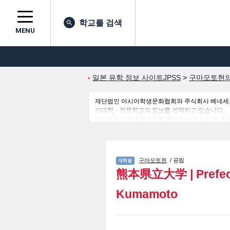
학교를 검색
MENU
일본 유학 정보 사이트JPSS
>
구마모토현의
재단법인 아시아학생문화협회와 주식회사 베네세코퍼레
기대학・전문학교의 정보를 게재하고 있습니다.
여기에서는 熊本県立大学 관한 자세한 정보를 게재하고 있어 文学研究
연구과별 정보, 모집정원과 합격자수 등의 입시정보
구마모토현
/ 공립
熊本県立大学
|
Prefec
Kumamoto