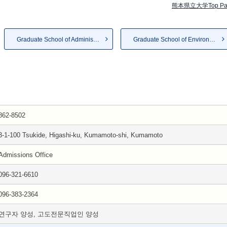
熊本県立大学Top Pa
Graduate School of Administra...
Graduate School of Environmen...
862-8502
3-1-100 Tsukide, Higashi-ku, Kumamoto-shi, Kumamoto
Admissions Office
096-321-6610
096-383-2364
연구자 양성, 고도전문직업인 양성