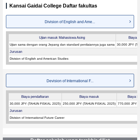
Kansai Gaidai College Daftar fakultas
Division of English and Ame...
Ujian masuk Mahasiswa Asing
Biaya p
Ujian sama dengan orang Jepang dan standard penilaiannya juga sama
30,000 JPY (T
Jurusan
Division of English and American Studies
Devision of International F...
Biaya pendaftaran
Biaya masuk
Biaya ku
30,000 JPY (TAHUN FISKAL 2025)
250,000 JPY (TAHUN FISKAL 2025)
770,000 JPY (
Jurusan
Division of International Future Career