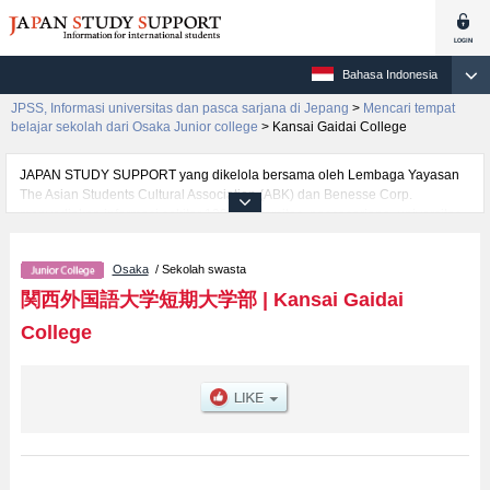
Bahasa Indonesia
JPSS, Informasi universitas dan pasca sarjana di Jepang
>
Mencari tempat
belajar sekolah dari Osaka Junior college
>
Kansai Gaidai College
JAPAN STUDY SUPPORT yang dikelola bersama oleh Lembaga Yayasan
The Asian Students Cultural Association (ABK) dan Benesse Corp.
menyediakan informasi sekitar 1300 universitas, pascasarjana, universitas
yunior, akademi kejuruan yang siap menerima mahasiswa(i) mancanegara.
Tersedia informasi rinci mengenai Kansai Gaidai College, mencakup
Osaka
/ Sekolah swasta
informasi per fakultas seperti Fakultas Division of English and American
StudiesatauFakultas Devision of International Future Career, serta berbagai
関西外国語大学短期大学部
|
Kansai Gaidai
informasi yang berguna bagi mahasiswa(i) mancanegara seperti kuota
College
untuk jumlah pendaftar dan jumlah kelulusan ujian masuk mahasiswa(i)
mancanegara, informasi mengenai ujian masuk, prasarana kampus, akses
jalan, dan lainnya. Silakan memanfaatkannya.