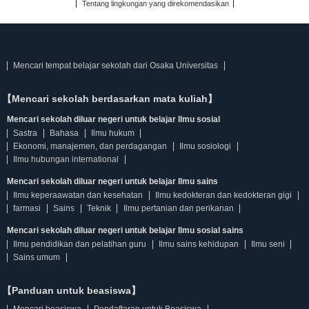
Tentang lingkungan yang direkomendasikan
Mencari tempat belajar sekolah dari Osaka Universitas
【Mencari sekolah berdasarkan mata kuliah】
Mencari sekolah diluar negeri untuk belajar Ilmu sosial
Sastra
Bahasa
Ilmu hukum
Ekonomi, manajemen, dan perdagangan
Ilmu sosiologi
Ilmu hubungan international
Mencari sekolah diluar negeri untuk belajar Ilmu sains
Ilmu keperaawatan dan kesehatan
Ilmu kedokteran dan kedokteran gigi
farmasi
Sains
Teknik
Ilmu pertanian dan perikanan
Mencari sekolah diluar negeri untuk belajar Ilmu sosial sains
Ilmu pendidikan dan pelatihan guru
Ilmu sains kehidupan
Ilmu seni
Sains umum
【Panduan untuk beasiswa】
Mencari beasiswa
Pendaftaran untuk Beasiswa