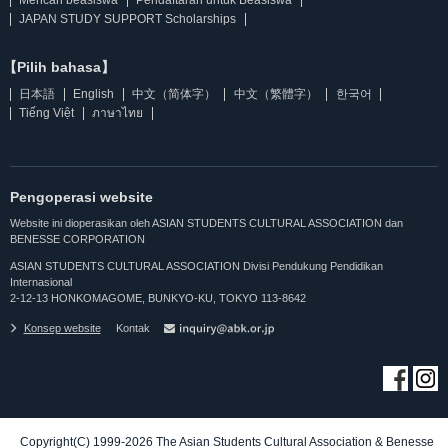
JAPAN STUDY SUPPORT Scholarships
【Pilih bahasa】
日本語
English
中文（简体字）
中文（繁體字）
한국어
Tiếng Việt
ภาษาไทย
Pengoperasi website
Website ini dioperasikan oleh ASIAN STUDENTS CULTURAL ASSOCIATION dan
BENESSE CORPORATION
ASIAN STUDENTS CULTURAL ASSOCIATION Divisi Pendukung Pendidikan
Internasional
2-12-13 HONKOMAGOME, BUNKYO-KU, TOKYO 113-8642
Konsep website
Kontak
Copyright(C) 1999-2026 The Asian Students Cultural Association & Benesse