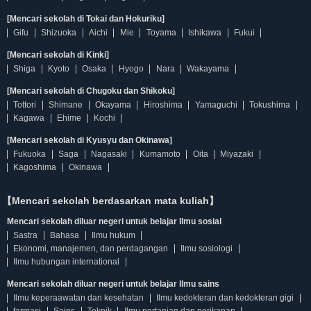
[Mencari sekolah di Tokai dan Hokuriku]
Gifu
Shizuoka
Aichi
Mie
Toyama
Ishikawa
Fukui
[Mencari sekolah di Kinki]
Shiga
Kyoto
Osaka
Hyogo
Nara
Wakayama
[Mencari sekolah di Chugoku dan Shikoku]
Tottori
Shimane
Okayama
Hiroshima
Yamaguchi
Tokushima
Kagawa
Ehime
Kochi
[Mencari sekolah di Kyusyu dan Okinawa]
Fukuoka
Saga
Nagasaki
Kumamoto
Oita
Miyazaki
Kagoshima
Okinawa
【Mencari sekolah berdasarkan mata kuliah】
Mencari sekolah diluar negeri untuk belajar Ilmu sosial
Sastra
Bahasa
Ilmu hukum
Ekonomi, manajemen, dan perdagangan
Ilmu sosiologi
Ilmu hubungan international
Mencari sekolah diluar negeri untuk belajar Ilmu sains
Ilmu keperaawatan dan kesehatan
Ilmu kedokteran dan kedokteran gigi
farmasi
Sains
Teknik
Ilmu pertanian dan perikanan