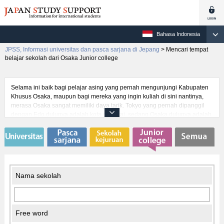
Bahasa Indonesia
JPSS, Informasi universitas dan pasca sarjana di Jepang
>
Mencari tempat
belajar sekolah dari Osaka Junior college
Selama ini baik bagi pelajar asing yang pernah mengunjungi Kabupaten
Khusus Osaka, maupun bagi mereka yang ingin kuliah di sini nantinya,
merasa Osaka sangat memiliki daya tarik. Tokyo yang pernah dipanggil
dengan Edo dulunya adalah kota samurai, sedang Osaka dulunya adalah
kota pedagang dan artis. Budaya khas tersebut sekarang pun masih ada,
dan bagi pelajar asing hal ini boleh dibilang sebagai Jepang yang benar-
benar cool. Selain itu, Kabupaten Khusus Osaka merupakan wilayah
pusat kawasan ekonomi kedua Jepang. Bagi pelajar asing yang berpikir
ingin menuntut ilmu dan juga budaya rakyat, maka Kabupaten Khusus
Osaka tentulah tempatnya.
Nama sekolah
Free word