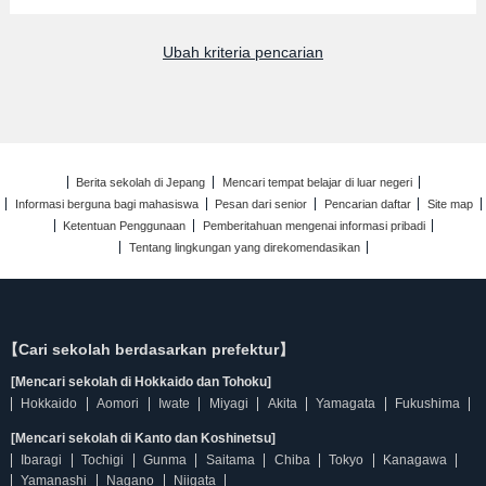
Ubah kriteria pencarian
Berita sekolah di Jepang
Mencari tempat belajar di luar negeri
Informasi berguna bagi mahasiswa
Pesan dari senior
Pencarian daftar
Site map
Ketentuan Penggunaan
Pemberitahuan mengenai informasi pribadi
Tentang lingkungan yang direkomendasikan
【Cari sekolah berdasarkan prefektur】
[Mencari sekolah di Hokkaido dan Tohoku]
Hokkaido
Aomori
Iwate
Miyagi
Akita
Yamagata
Fukushima
[Mencari sekolah di Kanto dan Koshinetsu]
Ibaragi
Tochigi
Gunma
Saitama
Chiba
Tokyo
Kanagawa
Yamanashi
Nagano
Niigata