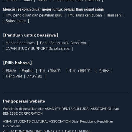
Mencari sekolah diluar negeri untuk belajar Ilmu sosial sains
Ilmu pendidikan dan pelatihan guru
Ilmu sains kehidupan
Ilmu seni
Sains umum
【Panduan untuk beasiswa】
Mencari beasiswa
Pendaftaran untuk Beasiswa
JAPAN STUDY SUPPORT Scholarships
【Pilih bahasa】
日本語
English
中文（简体字）
中文（繁體字）
한국어
Tiếng Việt
ภาษาไทย
Pengoperasi website
Website ini dioperasikan oleh ASIAN STUDENTS CULTURAL ASSOCIATION dan
BENESSE CORPORATION
ASIAN STUDENTS CULTURAL ASSOCIATION Divisi Pendukung Pendidikan
Internasional
2-12-13 HONKOMAGOME, BUNKYO-KU, TOKYO 113-8642