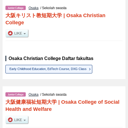
Osaka
/ Sekolah swasta
大阪キリスト教短期大学
|
Osaka Christian
College
Osaka Christian College Daftar fakultas
Early Childhood Education, EdTech Course, DXG Class
Osaka
/ Sekolah swasta
大阪健康福祉短期大学
|
Osaka College of Social
Health and Welfare