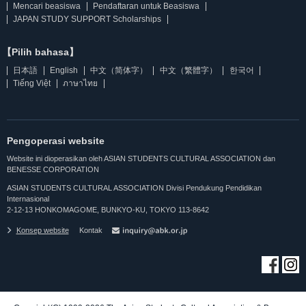
Mencari beasiswa
Pendaftaran untuk Beasiswa
JAPAN STUDY SUPPORT Scholarships
【Pilih bahasa】
日本語
English
中文（简体字）
中文（繁體字）
한국어
Tiếng Việt
ภาษาไทย
Pengoperasi website
Website ini dioperasikan oleh ASIAN STUDENTS CULTURAL ASSOCIATION dan
BENESSE CORPORATION
ASIAN STUDENTS CULTURAL ASSOCIATION Divisi Pendukung Pendidikan
Internasional
2-12-13 HONKOMAGOME, BUNKYO-KU, TOKYO 113-8642
Konsep website
Kontak