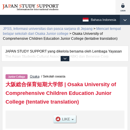
Bahasa Indonesia
JPSS, Informasi universitas dan pasca sarjana di Jepang
>
Mencari tempat
belajar sekolah dari Osaka Junior college
>
Osaka University of
Comprehensive Children Education Junior College (tentative translation)
JAPAN STUDY SUPPORT yang dikelola bersama oleh Lembaga Yayasan
The Asian Students Cultural Association (ABK) dan Benesse Corp.
menyediakan informasi sekitar 1300 universitas, pascasarjana, universitas
yunior, akademi kejuruan yang siap menerima mahasiswa(i) mancanegara.
Tersedia informasi rinci mengenai Osaka University of Comprehensive
Osaka
/ Sekolah swasta
Children Education Junior College (tentative translation), mencakup
informasi per fakultas seperti Fakultas Department of Contemporary Living
大阪総合保育短期大学部
|
Osaka University of
(temporary translation)atauFakultas Department of Integrated Care and
Comprehensive Children Education Junior
Education (temporary translation), serta berbagai informasi yang berguna
bagi mahasiswa(i) mancanegara seperti kuota untuk jumlah pendaftar dan
College (tentative translation)
jumlah kelulusan ujian masuk mahasiswa(i) mancanegara, informasi
mengenai ujian masuk, prasarana kampus, akses jalan, dan lainnya.
Silakan memanfaatkannya.