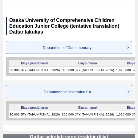
Osaka University of Comprehensive Children
Education Junior College (tentative translation)
Daftar fakultas
Department of Contemporary ...
Biaya pendaftaran
Biaya masuk
Biaya k
30,000 JPY (TAHUN FISKAL 2026)
300,000 JPY (TAHUN FISKAL 2026)
1,020,000 JPY
Department of Integrated Ca...
Biaya pendaftaran
Biaya masuk
Biaya k
30,000 JPY (TAHUN FISKAL 2026)
300,000 JPY (TAHUN FISKAL 2026)
1,020,000 JPY
Daftar sekolah yang terakhir diliat