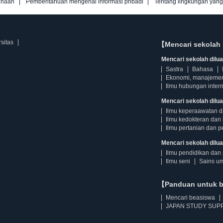
unaan
Pemberitahuan mengenai informasi pribadi
Tentang lingkungan yan
sitas
【Mencari sekolah 
Mencari sekolah diluar
Sastra
Bahasa
Ekonomi, manajeme
Ilmu hubungan intern
Mencari sekolah dilua
Ilmu keperaawatan 
Ilmu kedokteran dan 
Ilmu pertanian dan p
Mencari sekolah diluar
Ilmu pendidikan dan 
Ilmu seni
Sains u
【Panduan untuk 
Mencari beasiswa
JAPAN STUDY SUPP