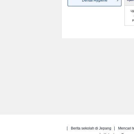
Dental Hygiene
Uj
p
Berita sekolah di Jepang
Mencari t