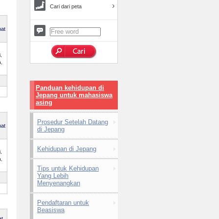
Cari dari peta
mat
,
u,
Panduan kehidupan di
Jepang untuk mahasiswa
asing
Prosedur Setelah Datang
mat
di Jepang
Kehidupan di Jepang
,
u,
Tips untuk Kehidupan
Yang Lebih
Menyenangkan
Pendaftaran untuk
Beasiswa
at