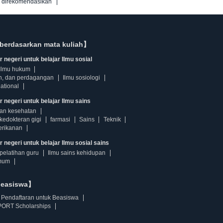
g direkomendasikan
berdasarkan mata kuliah】
 negeri untuk belajar Ilmu sosial
Ilmu hukum
n, dan perdagangan
Ilmu sosiologi
ational
r negeri untuk belajar Ilmu sains
dan kesehatan
kedokteran gigi
farmasi
Sains
Teknik
erikanan
 negeri untuk belajar Ilmu sosial sains
pelatihan guru
Ilmu sains kehidupan
mum
beasiswa】
Pendaftaran untuk Beasiswa
ORT Scholarships