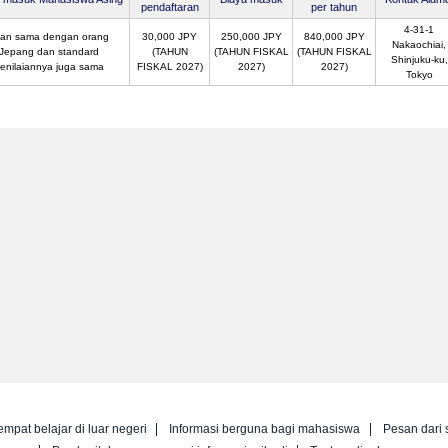
pendaftaran
per tahun
4-31-1
ian sama dengan orang
30,000 JPY
250,000 JPY
840,000 JPY
Nakaochiai,
Jepang dan standard
(TAHUN
(TAHUN FISKAL
(TAHUN FISKAL
Shinjuku-ku,
enilaiannya juga sama
FISKAL 2027)
2027)
2027)
Tokyo
empat belajar di luar negeri
Informasi berguna bagi mahasiswa
Pesan dari 