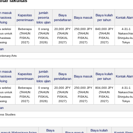
ftar fakultas
an masuk
jumlah
Kapasitas
Biaya
Biaya kuliah
hasiswa
peserta
Biaya masuk
Kontak Ala
penerimaan
pendaftaran
per tahun
Asing
lolos ujian
 seleksi
Beberapa
0 orang
20,000 JPY
250,000 JPY
840,000 JPY
4-31-1
us untuk
(TAHUN
(TAHUN
(TAHUN
(TAHUN
(TAHUN
Nakaochiai
hasiswa
FISKAL
FISKAL
FISKAL
FISKAL
FISKAL
Shinjuku-k
asing
2027)
2026)
2027)
2027)
2027)
Tokyo
san
tionary Arts
an masuk
jumlah
Kapasitas
Biaya
Biaya kuliah
hasiswa
peserta
Biaya masuk
Kontak Ala
penerimaan
pendaftaran
per tahun
Asing
lolos ujian
 seleksi
Beberapa
0 orang
20,000 JPY
250,000 JPY
804,000 JPY
4-31-1
us untuk
(TAHUN
(TAHUN
(TAHUN
(TAHUN
(TAHUN
Nakaochiai
hasiswa
FISKAL
FISKAL
FISKAL
FISKAL
FISKAL
Shinjuku-k
asing
2027)
2026)
2027)
2027)
2027)
Tokyo
san
ess Studies
Biaya
Biaya kuliah
n masuk Mahasiswa Asing
Biaya masuk
Kontak Alam