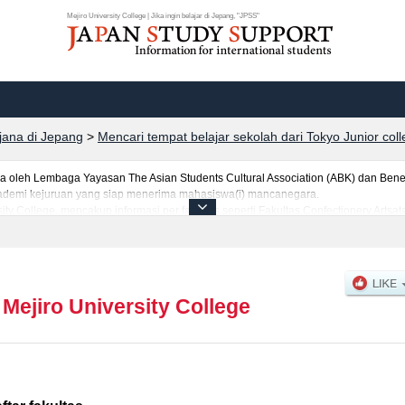
Mejiro University College | Jika ingin belajar di Jepang, "JPSS"
rjana di Jepang
>
Mencari tempat belajar sekolah dari Tokyo Junior col
leh Lembaga Yayasan The Asian Students Cultural Association (ABK) dan Benes
 akademi kejuruan yang siap menerima mahasiswa(i) mancanegara.
sity College, mencakup informasi per fakultas seperti Fakultas Confectionery Arts
a bagi mahasiswa(i) mancanegara seperti kuota untuk jumlah pendaftar dan jumlah
prasarana kampus, akses jalan, dan lainnya. Silakan memanfaatkannya.
|
Mejiro University College