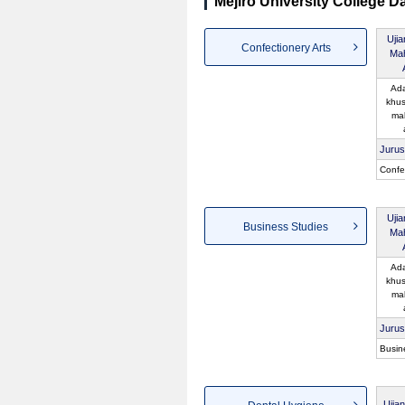
Mejiro University College Da
Uji
Confectionery Arts
Ma
Ada
khus
ma
Juru
Confec
Uji
Business Studies
Ma
Ada
khus
ma
Juru
Busin
Ujia