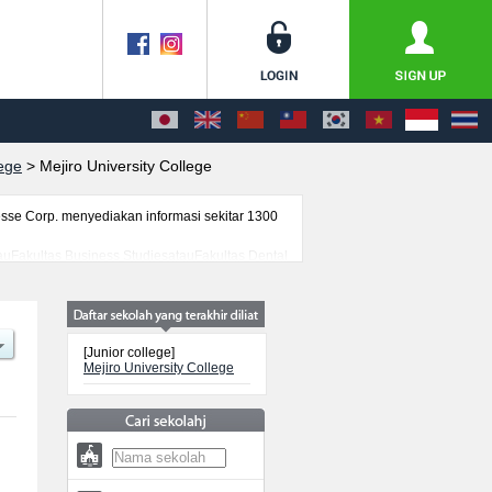
lege
>
Mejiro University College
se Corp. menyediakan informasi sekitar 1300
atauFakultas Business StudiesatauFakultas Dental
 kelulusan ujian masuk mahasiswa(i)
[Junior college]
Mejiro University College