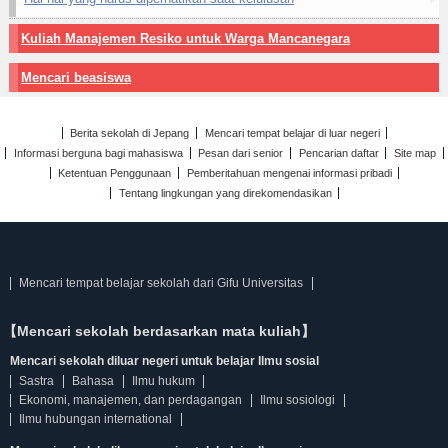
Kuliah Manajemen Resiko untuk Warga Mancanegara
Mencari beasiswa
Berita sekolah di Jepang
Mencari tempat belajar di luar negeri
Informasi berguna bagi mahasiswa
Pesan dari senior
Pencarian daftar
Site map
Ketentuan Penggunaan
Pemberitahuan mengenai informasi pribadi
Tentang lingkungan yang direkomendasikan
Mencari tempat belajar sekolah dari Gifu Universitas
【Mencari sekolah berdasarkan mata kuliah】
Mencari sekolah diluar negeri untuk belajar Ilmu sosial
Sastra
Bahasa
Ilmu hukum
Ekonomi, manajemen, dan perdagangan
Ilmu sosiologi
Ilmu hubungan international