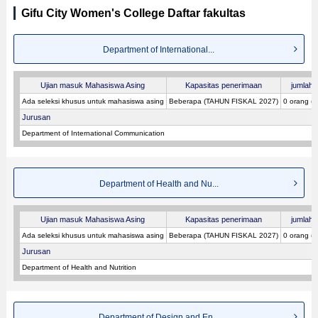
Gifu City Women's College Daftar fakultas
Department of International...
Ujian masuk Mahasiswa Asing
Kapasitas penerimaan
jumlah p
Ada seleksi khusus untuk mahasiswa asing
Beberapa (TAHUN FISKAL 2027)
0 orang (
Jurusan
Department of International Communication
Department of Health and Nu...
Ujian masuk Mahasiswa Asing
Kapasitas penerimaan
jumlah p
Ada seleksi khusus untuk mahasiswa asing
Beberapa (TAHUN FISKAL 2027)
0 orang (
Jurusan
Department of Health and Nutrition
Department of Design and En...