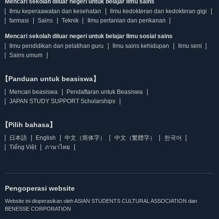
Mencari sekolah diluar negeri untuk belajar Ilmu sains
Ilmu keperaawatan dan kesehatan
Ilmu kedokteran dan kedokteran gigi
farmasi
Sains
Teknik
Ilmu pertanian dan perikanan
Mencari sekolah diluar negeri untuk belajar Ilmu sosial sains
Ilmu pendidikan dan pelatihan guru
Ilmu sains kehidupan
Ilmu seni
Sains umum
【Panduan untuk beasiswa】
Mencari beasiswa
Pendaftaran untuk Beasiswa
JAPAN STUDY SUPPORT Scholarships
【Pilih bahasa】
日本語
English
中文（简体字）
中文（繁體字）
한국어
Tiếng Việt
ภาษาไทย
Pengoperasi website
Website ini dioperasikan oleh ASIAN STUDENTS CULTURAL ASSOCIATION dan
BENESSE CORPORATION