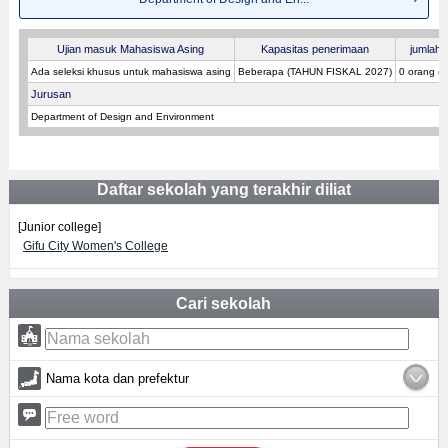
Ujian masuk Mahasiswa Asing
Kapasitas penerimaan
jumlah p
Ada seleksi khusus untuk mahasiswa asing
Beberapa (TAHUN FISKAL 2027)
0 orang (
Jurusan
Department of Design and Environment
Daftar sekolah yang terakhir diliat
[Junior college]
Gifu City Women's College
Cari sekolah
Nama kota dan prefektur