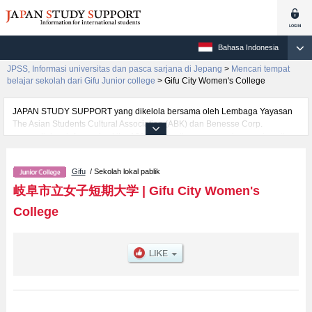
Bahasa Indonesia
JPSS, Informasi universitas dan pasca sarjana di Jepang
>
Mencari tempat
belajar sekolah dari Gifu Junior college
>
Gifu City Women's College
JAPAN STUDY SUPPORT yang dikelola bersama oleh Lembaga Yayasan
The Asian Students Cultural Association (ABK) dan Benesse Corp.
menyediakan informasi sekitar 1300 universitas, pascasarjana, universitas
yunior, akademi kejuruan yang siap menerima mahasiswa(i) mancanegara.
Tersedia informasi rinci mengenai Gifu City Women's College, mencakup
Gifu
/ Sekolah lokal pablik
informasi per fakultas seperti Fakultas Department of International
CommunicationatauFakultas Department of Health and
岐阜市立女子短期大学
|
Gifu City Women's
NutritionatauFakultas Department of Design and Environment, serta
College
berbagai informasi yang berguna bagi mahasiswa(i) mancanegara seperti
kuota untuk jumlah pendaftar dan jumlah kelulusan ujian masuk
mahasiswa(i) mancanegara, informasi mengenai ujian masuk, prasarana
kampus, akses jalan, dan lainnya. Silakan memanfaatkannya.