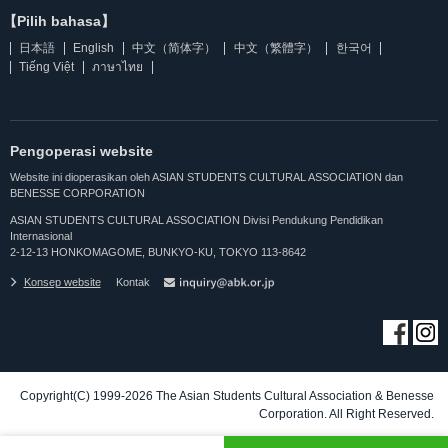
【Pilih bahasa】
日本語
English
中文（简体字）
中文（繁體字）
한국어
Tiếng Việt
ภาษาไทย
Pengoperasi website
Website ini dioperasikan oleh ASIAN STUDENTS CULTURAL ASSOCIATION dan
BENESSE CORPORATION
ASIAN STUDENTS CULTURAL ASSOCIATION Divisi Pendukung Pendidikan
Internasional
2-12-13 HONKOMAGOME, BUNKYO-KU, TOKYO 113-8642
Konsep website
Kontak
Copyright(C) 1999-2026 The Asian Students Cultural Association & Benesse
Corporation. All Right Reserved.