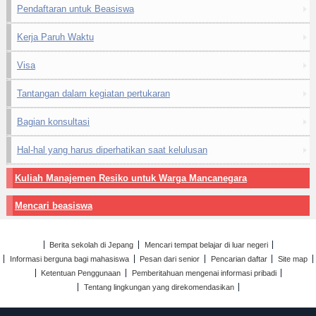
Pendaftaran untuk Beasiswa
Kerja Paruh Waktu
Visa
Tantangan dalam kegiatan pertukaran
Bagian konsultasi
Hal-hal yang harus diperhatikan saat kelulusan
Kuliah Manajemen Resiko untuk Warga Mancanegara
Mencari beasiswa
Berita sekolah di Jepang
Mencari tempat belajar di luar negeri
Informasi berguna bagi mahasiswa
Pesan dari senior
Pencarian daftar
Site map
Ketentuan Penggunaan
Pemberitahuan mengenai informasi pribadi
Tentang lingkungan yang direkomendasikan