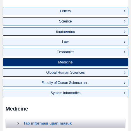
Letters
Science
Engineering
Law
Economics
Medicine
Global Human Sciences
Faculty of Ocean Science an...
System Informatics
Medicine
Tab informasi ujian masuk