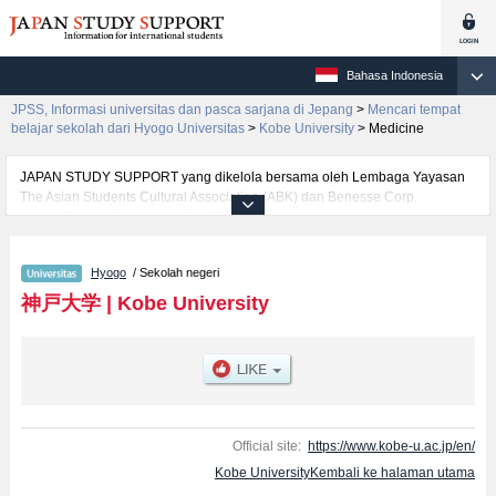
Bahasa Indonesia
JPSS, Informasi universitas dan pasca sarjana di Jepang
>
Mencari tempat
belajar sekolah dari Hyogo Universitas
>
Kobe University
>
Medicine
JAPAN STUDY SUPPORT yang dikelola bersama oleh Lembaga Yayasan
The Asian Students Cultural Association (ABK) dan Benesse Corp.
menyediakan informasi sekitar 1300 universitas, pascasarjana, universitas
yunior, akademi kejuruan yang siap menerima mahasiswa(i) mancanegara.
Tersedia informasi rinci mengenai Kobe University, mencakup informasi per
Hyogo
/ Sekolah negeri
fakultas seperti Fakultas LettersatauFakultas ScienceatauFakultas
EngineeringatauFakultas LawatauFakultas EconomicsatauFakultas
神戸大学
|
Kobe University
MedicineatauFakultas Global Human SciencesatauFakultas Faculty of
Ocean Science and TechnologyatauFakultas System Informatics, serta
berbagai informasi yang berguna bagi mahasiswa(i) mancanegara seperti
kuota untuk jumlah pendaftar dan jumlah kelulusan ujian masuk
mahasiswa(i) mancanegara, informasi mengenai ujian masuk, prasarana
kampus, akses jalan, dan lainnya. Silakan memanfaatkannya.
Official site:
https://www.kobe-u.ac.jp/en/
Kobe UniversityKembali ke halaman utama