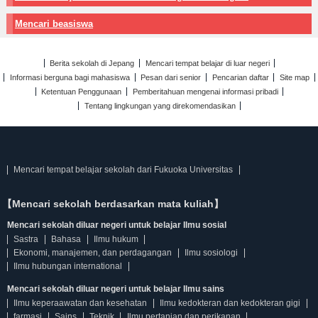
Mencari beasiswa
Berita sekolah di Jepang
Mencari tempat belajar di luar negeri
Informasi berguna bagi mahasiswa
Pesan dari senior
Pencarian daftar
Site map
Ketentuan Penggunaan
Pemberitahuan mengenai informasi pribadi
Tentang lingkungan yang direkomendasikan
Mencari tempat belajar sekolah dari Fukuoka Universitas
【Mencari sekolah berdasarkan mata kuliah】
Mencari sekolah diluar negeri untuk belajar Ilmu sosial
Sastra
Bahasa
Ilmu hukum
Ekonomi, manajemen, dan perdagangan
Ilmu sosiologi
Ilmu hubungan international
Mencari sekolah diluar negeri untuk belajar Ilmu sains
Ilmu keperaawatan dan kesehatan
Ilmu kedokteran dan kedokteran gigi
farmasi
Sains
Teknik
Ilmu pertanian dan perikanan