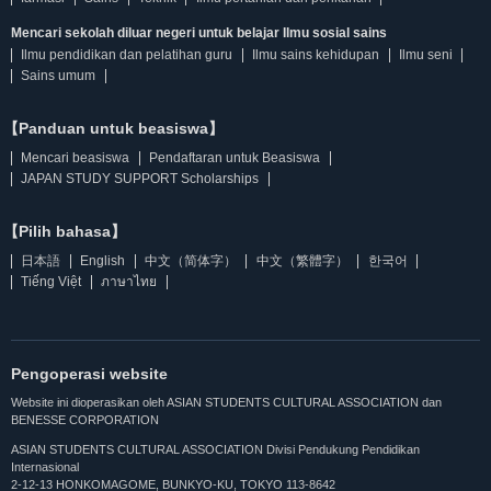
Mencari sekolah diluar negeri untuk belajar Ilmu sosial sains
Ilmu pendidikan dan pelatihan guru
Ilmu sains kehidupan
Ilmu seni
Sains umum
【Panduan untuk beasiswa】
Mencari beasiswa
Pendaftaran untuk Beasiswa
JAPAN STUDY SUPPORT Scholarships
【Pilih bahasa】
日本語
English
中文（简体字）
中文（繁體字）
한국어
Tiếng Việt
ภาษาไทย
Pengoperasi website
Website ini dioperasikan oleh ASIAN STUDENTS CULTURAL ASSOCIATION dan
BENESSE CORPORATION
ASIAN STUDENTS CULTURAL ASSOCIATION Divisi Pendukung Pendidikan
Internasional
2-12-13 HONKOMAGOME, BUNKYO-KU, TOKYO 113-8642