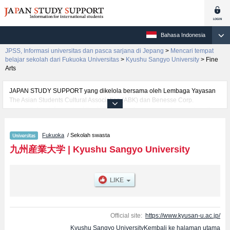
Bahasa Indonesia
JPSS, Informasi universitas dan pasca sarjana di Jepang
>
Mencari tempat
belajar sekolah dari Fukuoka Universitas
>
Kyushu Sangyo University
>
Fine
Arts
JAPAN STUDY SUPPORT yang dikelola bersama oleh Lembaga Yayasan
The Asian Students Cultural Association (ABK) dan Benesse Corp.
menyediakan informasi sekitar 1300 universitas, pascasarjana, universitas
yunior, akademi kejuruan yang siap menerima mahasiswa(i) mancanegara.
Tersedia informasi rinci mengenai Kyushu Sangyo University, mencakup
Fukuoka
/ Sekolah swasta
informasi per fakultas seperti Fakultas EconomicsatauFakultas Faculty of
CommerceatauFakultas Faculty of Science and EngineeringatauFakultas
九州産業大学
|
Kyushu Sangyo University
Fine ArtsatauFakultas International Studies of CultureatauFakultas Faculty
of LifeScienceatauFakultas Faculty of Architecture and Civil
EngineeringatauFakultas Faculty of Human SciencesatauFakultas Faculty
of Collaborative Regional Development, serta berbagai informasi yang
berguna bagi mahasiswa(i) mancanegara seperti kuota untuk jumlah
pendaftar dan jumlah kelulusan ujian masuk mahasiswa(i) mancanegara,
informasi mengenai ujian masuk, prasarana kampus, akses jalan, dan
Official site:
https://www.kyusan-u.ac.jp/
lainnya. Silakan memanfaatkannya.
Kyushu Sangyo UniversityKembali ke halaman utama