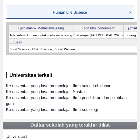
Human Life Science
Ujian masuk Mahasiswa Asing
Kapasitas penerimaan
jumlah p
Ada seleksi khusus untuk mahasiswa asing
Beberapa (TAHUN FISKAL 2026)
0 orang (
Jurusan
Food Science
Child Science
Social Welfare
Universitas terkait
Ke univeritas yang bisa mempelajari Ilmu sains kehidupan
Ke univeritas yang bisa mempelajari Sastra
Ke univeritas yang bisa mempelajari Ilmu pendidikan dan pelatihan
guru
Ke univeritas yang bisa mempelajari Ilmu sosiologi
Daftar sekolah yang terakhir diliat
[Universitas]