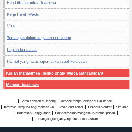
Pendaftaran untuk Beasiswa
Kerja Paruh Waktu
Visa
Tantangan dalam kegiatan pertukaran
Bagian konsultasi
Hal-hal yang harus diperhatikan saat kelulusan
Kuliah Manajemen Resiko untuk Warga Mancanegara
Mencari beasiswa
Berita sekolah di Jepang
Mencari tempat belajar di luar negeri
Informasi berguna bagi mahasiswa
Pesan dari senior
Pencarian daftar
Site map
Ketentuan Penggunaan
Pemberitahuan mengenai informasi pribadi
Tentang lingkungan yang direkomendasikan