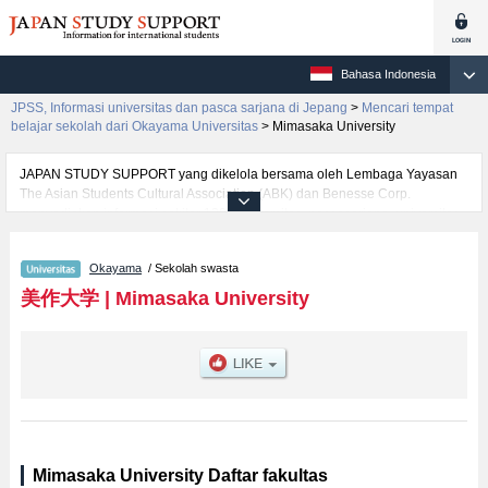
Bahasa Indonesia
JPSS, Informasi universitas dan pasca sarjana di Jepang
>
Mencari tempat
belajar sekolah dari Okayama Universitas
>
Mimasaka University
JAPAN STUDY SUPPORT yang dikelola bersama oleh Lembaga Yayasan
The Asian Students Cultural Association (ABK) dan Benesse Corp.
menyediakan informasi sekitar 1300 universitas, pascasarjana, universitas
yunior, akademi kejuruan yang siap menerima mahasiswa(i) mancanegara.
Tersedia informasi rinci mengenai Mimasaka University, mencakup
Okayama
/ Sekolah swasta
informasi per fakultas seperti Fakultas Human Life Science, serta berbagai
informasi yang berguna bagi mahasiswa(i) mancanegara seperti kuota
美作大学
|
Mimasaka University
untuk jumlah pendaftar dan jumlah kelulusan ujian masuk mahasiswa(i)
mancanegara, informasi mengenai ujian masuk, prasarana kampus, akses
jalan, dan lainnya. Silakan memanfaatkannya.
Mimasaka University Daftar fakultas