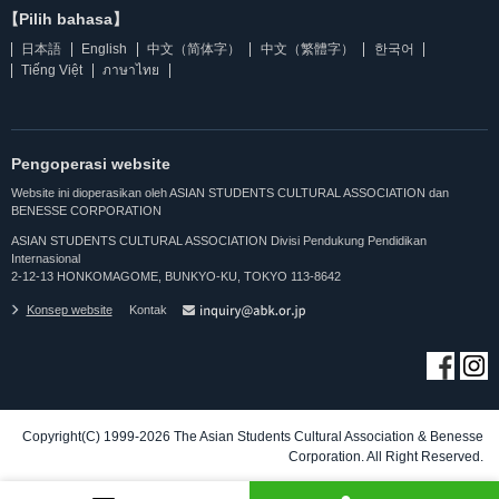
【Pilih bahasa】
日本語
English
中文（简体字）
中文（繁體字）
한국어
Tiếng Việt
ภาษาไทย
Pengoperasi website
Website ini dioperasikan oleh ASIAN STUDENTS CULTURAL ASSOCIATION dan
BENESSE CORPORATION
ASIAN STUDENTS CULTURAL ASSOCIATION Divisi Pendukung Pendidikan
Internasional
2-12-13 HONKOMAGOME, BUNKYO-KU, TOKYO 113-8642
Konsep website
Kontak
Copyright(C) 1999-2026 The Asian Students Cultural Association & Benesse
Corporation. All Right Reserved.