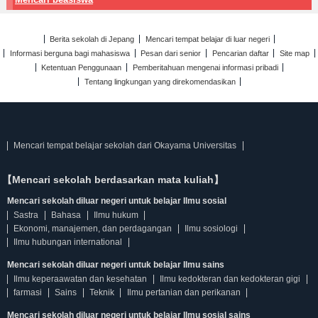
Berita sekolah di Jepang
Mencari tempat belajar di luar negeri
Informasi berguna bagi mahasiswa
Pesan dari senior
Pencarian daftar
Site map
Ketentuan Penggunaan
Pemberitahuan mengenai informasi pribadi
Tentang lingkungan yang direkomendasikan
Mencari tempat belajar sekolah dari Okayama Universitas
【Mencari sekolah berdasarkan mata kuliah】
Mencari sekolah diluar negeri untuk belajar Ilmu sosial
Sastra
Bahasa
Ilmu hukum
Ekonomi, manajemen, dan perdagangan
Ilmu sosiologi
Ilmu hubungan international
Mencari sekolah diluar negeri untuk belajar Ilmu sains
Ilmu keperaawatan dan kesehatan
Ilmu kedokteran dan kedokteran gigi
farmasi
Sains
Teknik
Ilmu pertanian dan perikanan
Mencari sekolah diluar negeri untuk belajar Ilmu sosial sains