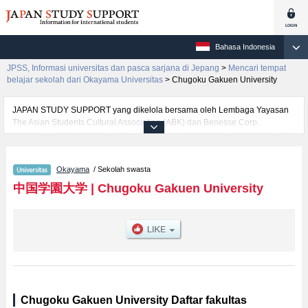
Bahasa Indonesia
JPSS, Informasi universitas dan pasca sarjana di Jepang
>
Mencari tempat
belajar sekolah dari Okayama Universitas
>
Chugoku Gakuen University
JAPAN STUDY SUPPORT yang dikelola bersama oleh Lembaga Yayasan
The Asian Students Cultural Association (ABK) dan Benesse Corp.
menyediakan informasi sekitar 1300 universitas, pascasarjana, universitas
yunior, akademi kejuruan yang siap menerima mahasiswa(i) mancanegara.
Tersedia informasi rinci mengenai Chugoku Gakuen University, mencakup
Okayama
/ Sekolah swasta
informasi per fakultas seperti , serta berbagai informasi yang berguna bagi
mahasiswa(i) mancanegara seperti kuota untuk jumlah pendaftar dan
中国学園大学
|
Chugoku Gakuen University
jumlah kelulusan ujian masuk mahasiswa(i) mancanegara, informasi
mengenai ujian masuk, prasarana kampus, akses jalan, dan lainnya.
Silakan memanfaatkannya.
Chugoku Gakuen University Daftar fakultas