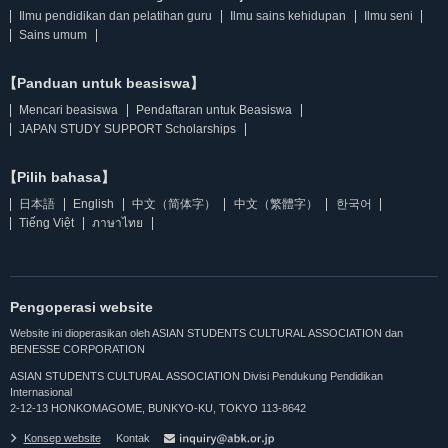
Ilmu pendidikan dan pelatihan guru
Ilmu sains kehidupan
Ilmu seni
Sains umum
【Panduan untuk beasiswa】
Mencari beasiswa
Pendaftaran untuk Beasiswa
JAPAN STUDY SUPPORT Scholarships
【Pilih bahasa】
日本語
English
中文（简体字）
中文（繁體字）
한국어
Tiếng Việt
ภาษาไทย
Pengoperasi website
Website ini dioperasikan oleh ASIAN STUDENTS CULTURAL ASSOCIATION dan
BENESSE CORPORATION
ASIAN STUDENTS CULTURAL ASSOCIATION Divisi Pendukung Pendidikan
Internasional
2-12-13 HONKOMAGOME, BUNKYO-KU, TOKYO 113-8642
Konsep website
Kontak