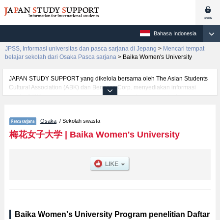
Bahasa Indonesia
JPSS, Informasi universitas dan pasca sarjana di Jepang
>
Mencari tempat
belajar sekolah dari Osaka Pasca sarjana
>
Baika Women's University
JAPAN STUDY SUPPORT yang dikelola bersama oleh The Asian Students
Cultural Association (ABK) dan Benesse Corp. menyediakan informasi
sekitar 1300 universitas, pascasarjana, universitas yunior, akademi
kejuruan yang siap menerima mahasiswa(i) mancanegara.
Tersedia informasi rinci mengenai Baika Women's University, mencakup
Osaka
/ Sekolah swasta
informasi per jurusan riset seperti %% research %%, serta berbagai
informasi yang berguna bagi mahasiswa(i) mancanegara seperti kuota
梅花女子大学
|
Baika Women's University
untuk jumlah pendaftar dan jumlah kelulusan ujian masuk mahasiswa(i)
mancanegara, informasi mengenai ujian masuk, prasarana kampus, akses
jalan, dan lainnya. Silakan memanfaatkannya.
Baika Women's University Program penelitian Daftar