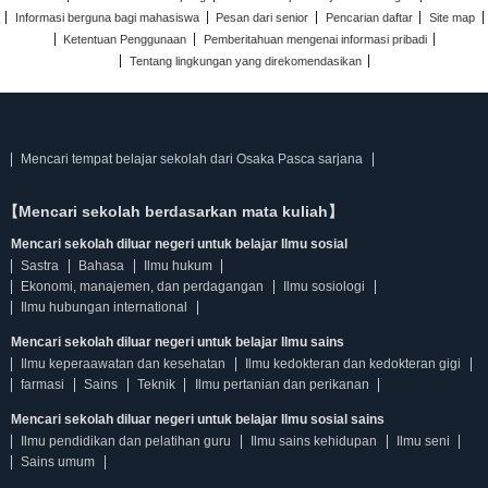
Informasi berguna bagi mahasiswa
Pesan dari senior
Pencarian daftar
Site map
Ketentuan Penggunaan
Pemberitahuan mengenai informasi pribadi
Tentang lingkungan yang direkomendasikan
Mencari tempat belajar sekolah dari Osaka Pasca sarjana
【Mencari sekolah berdasarkan mata kuliah】
Mencari sekolah diluar negeri untuk belajar Ilmu sosial
Sastra
Bahasa
Ilmu hukum
Ekonomi, manajemen, dan perdagangan
Ilmu sosiologi
Ilmu hubungan international
Mencari sekolah diluar negeri untuk belajar Ilmu sains
Ilmu keperaawatan dan kesehatan
Ilmu kedokteran dan kedokteran gigi
farmasi
Sains
Teknik
Ilmu pertanian dan perikanan
Mencari sekolah diluar negeri untuk belajar Ilmu sosial sains
Ilmu pendidikan dan pelatihan guru
Ilmu sains kehidupan
Ilmu seni
Sains umum