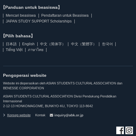
【Panduan untuk beasiswa】
Mencari beasiswa
Pendaftaran untuk Beasiswa
JAPAN STUDY SUPPORT Scholarships
【Pilih bahasa】
日本語
English
中文（简体字）
中文（繁體字）
한국어
Tiếng Việt
ภาษาไทย
Pengoperasi website
Website ini dioperasikan oleh ASIAN STUDENTS CULTURAL ASSOCIATION dan
BENESSE CORPORATION
ASIAN STUDENTS CULTURAL ASSOCIATION Divisi Pendukung Pendidikan
Internasional
2-12-13 HONKOMAGOME, BUNKYO-KU, TOKYO 113-8642
Konsep website
Kontak