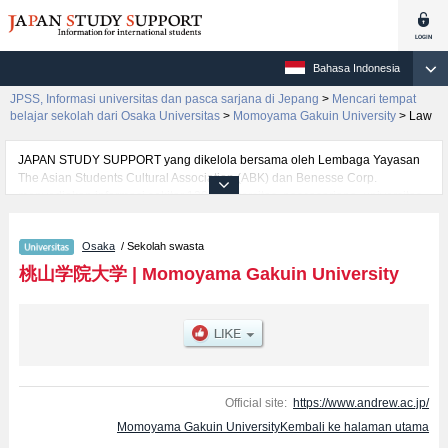
Bahasa Indonesia
JPSS, Informasi universitas dan pasca sarjana di Jepang
>
Mencari tempat
belajar sekolah dari Osaka Universitas
>
Momoyama Gakuin University
>
Law
JAPAN STUDY SUPPORT yang dikelola bersama oleh Lembaga Yayasan
The Asian Students Cultural Association (ABK) dan Benesse Corp.
menyediakan informasi sekitar 1300 universitas, pascasarjana, universitas
yunior, akademi kejuruan yang siap menerima mahasiswa(i) mancanegara.
Tersedia informasi rinci mengenai Momoyama Gakuin University, mencakup
Osaka
/ Sekolah swasta
informasi per fakultas seperti Fakultas International Studies and Liberal
ArtsatauFakultas SociologyatauFakultas EconomicsatauFakultas Business
桃山学院大学
|
Momoyama Gakuin University
AdministrationatauFakultas Law, serta berbagai informasi yang berguna
bagi mahasiswa(i) mancanegara seperti kuota untuk jumlah pendaftar dan
jumlah kelulusan ujian masuk mahasiswa(i) mancanegara, informasi
mengenai ujian masuk, prasarana kampus, akses jalan, dan lainnya.
Silakan memanfaatkannya.
Official site:
https://www.andrew.ac.jp/
Momoyama Gakuin UniversityKembali ke halaman utama