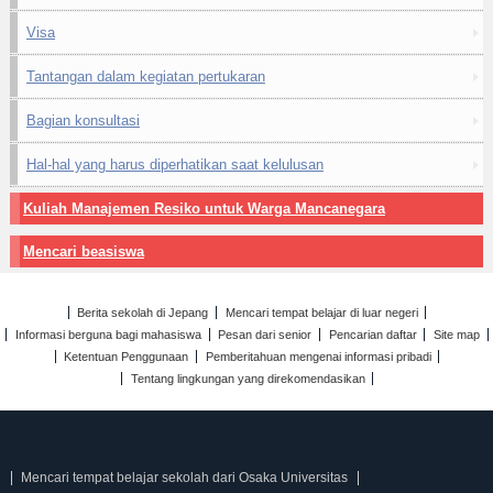
Visa
Tantangan dalam kegiatan pertukaran
Bagian konsultasi
Hal-hal yang harus diperhatikan saat kelulusan
Kuliah Manajemen Resiko untuk Warga Mancanegara
Mencari beasiswa
Berita sekolah di Jepang
Mencari tempat belajar di luar negeri
Informasi berguna bagi mahasiswa
Pesan dari senior
Pencarian daftar
Site map
Ketentuan Penggunaan
Pemberitahuan mengenai informasi pribadi
Tentang lingkungan yang direkomendasikan
Mencari tempat belajar sekolah dari Osaka Universitas