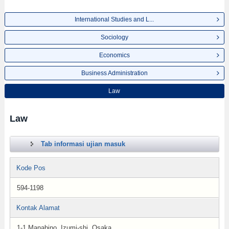
International Studies and L...
Sociology
Economics
Business Administration
Law
Law
Tab informasi ujian masuk
Kode Pos
594-1198
Kontak Alamat
1-1 Manabino, Izumi-shi, Osaka