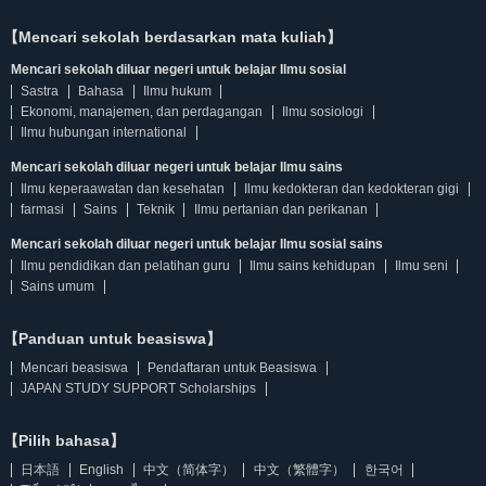
【Mencari sekolah berdasarkan mata kuliah】
Mencari sekolah diluar negeri untuk belajar Ilmu sosial
Sastra
Bahasa
Ilmu hukum
Ekonomi, manajemen, dan perdagangan
Ilmu sosiologi
Ilmu hubungan international
Mencari sekolah diluar negeri untuk belajar Ilmu sains
Ilmu keperaawatan dan kesehatan
Ilmu kedokteran dan kedokteran gigi
farmasi
Sains
Teknik
Ilmu pertanian dan perikanan
Mencari sekolah diluar negeri untuk belajar Ilmu sosial sains
Ilmu pendidikan dan pelatihan guru
Ilmu sains kehidupan
Ilmu seni
Sains umum
【Panduan untuk beasiswa】
Mencari beasiswa
Pendaftaran untuk Beasiswa
JAPAN STUDY SUPPORT Scholarships
【Pilih bahasa】
日本語
English
中文（简体字）
中文（繁體字）
한국어