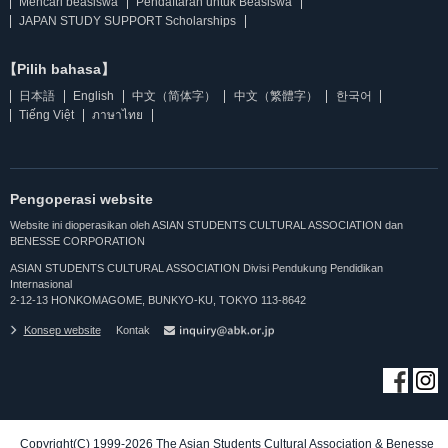
Mencari beasiswa
Pendaftaran untuk Beasiswa
JAPAN STUDY SUPPORT Scholarships
【Pilih bahasa】
日本語
English
中文（简体字）
中文（繁體字）
한국어
Tiếng Việt
ภาษาไทย
Pengoperasi website
Website ini dioperasikan oleh ASIAN STUDENTS CULTURAL ASSOCIATION dan
BENESSE CORPORATION
ASIAN STUDENTS CULTURAL ASSOCIATION Divisi Pendukung Pendidikan
Internasional
2-12-13 HONKOMAGOME, BUNKYO-KU, TOKYO 113-8642
Konsep website
Kontak
Copyright(C) 1999-2026 The Asian Students Cultural Association & Benesse