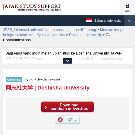
Bahasa Indonesia
JPSS, Informasi universitas dan pasca sarjana di Jepang
>
Mencari tempat
belajar sekolah dari Kyoto Universitas
>
Doshisha University
>
Global
Communications
Bagi Anda yang ingin melanjutkan studi ke Doshisha University. JAPAN
STUDY SUPPORT merupakan situs informasi studi di Jepang untuk para
pelajar/mahasiswa(i) mancanegara yang dikelola bersama oleh The Asian
Students Cultural Association (ABK) dan Benesse Corp. Kami menyediakan
informasi rinci per fakultas, termasuk Fakultas The Institute for the Liberal
Kyoto
/ Sekolah swasta
ArtsatauFakultas TheologyatauFakultas LettersatauFakultas
LawatauFakultas EconomicsatauFakultas CommerceatauFakultas Science
同志社大学
|
Doshisha University
and EngineeringatauFakultas Social StudiesatauFakultas Policy
StudiesatauFakultas Culture and Information ScienceatauFakultas Health
and Sports ScienceatauFakultas Life and Medical SciencesatauFakultas
PsychologyatauFakultas Global CommunicationsatauFakultas Global and
Regional Studies, Doshisha University. Bagi yang mencari informasi
melanjutkan studi ke Doshisha University, silakan memanfaatkannya.
Selain itu, kami juga menyediakan informasi sekitar 1300 universitas,
pascasarjana, universitas yunior, akademi kejuruan yang siap menerima
mahasiswa(i) mancanegara.