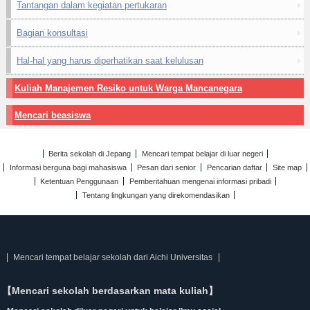
Tantangan dalam kegiatan pertukaran
Bagian konsultasi
Hal-hal yang harus diperhatikan saat kelulusan
Kuliah Manajemen Resiko untuk Warga Mancanegara
Mencari beasiswa
Berita sekolah di Jepang
Mencari tempat belajar di luar negeri
Informasi berguna bagi mahasiswa
Pesan dari senior
Pencarian daftar
Site map
Ketentuan Penggunaan
Pemberitahuan mengenai informasi pribadi
Tentang lingkungan yang direkomendasikan
Mencari tempat belajar sekolah dari Aichi Universitas
【Mencari sekolah berdasarkan mata kuliah】