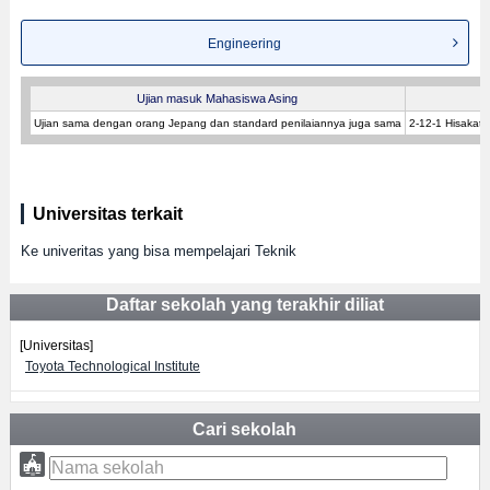
Engineering
Ujian masuk Mahasiswa Asing
Ujian sama dengan orang Jepang dan standard penilaiannya juga sama
2-12-1 Hisakata
Universitas terkait
Ke univeritas yang bisa mempelajari Teknik
Daftar sekolah yang terakhir diliat
[Universitas]
Toyota Technological Institute
Cari sekolah