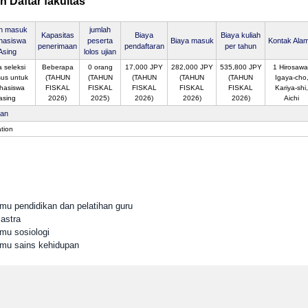
n Daftar fakultas
an masuk
jumlah
Kapasitas
Biaya
Biaya kuliah
hasiswa
peserta
Biaya masuk
Kontak Alam
penerimaan
pendaftaran
per tahun
Asing
lolos ujian
 seleksi
Beberapa
0 orang
17,000 JPY
282,000 JPY
535,800 JPY
1 Hirosawa
us untuk
(TAHUN
(TAHUN
(TAHUN
(TAHUN
(TAHUN
Igaya-cho
hasiswa
FISKAL
FISKAL
FISKAL
FISKAL
FISKAL
Kariya-shi,
asing
2026)
2025)
2026)
2026)
2026)
Aichi
san
tion
lmu pendidikan dan pelatihan guru
astra
lmu sosiologi
Ilmu sains kehidupan