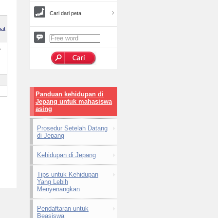
Cari dari peta
at
,
,
Panduan kehidupan di
Jepang untuk mahasiswa
asing
Prosedur Setelah Datang
di Jepang
Kehidupan di Jepang
Tips untuk Kehidupan
Yang Lebih
Menyenangkan
Pendaftaran untuk
Beasiswa