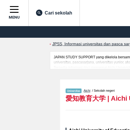
Cari sekolah
MENU
JPSS, Informasi universitas dan pasca sa
JAPAN STUDY SUPPORT yang dikelola bersama o
universitas, pascasarjana, universitas yunior,
Tersedia informasi rinci mengenai Aichi Universi
mahasiswa(i) mancanegara seperti kuota untuk 
kampus, akses jalan, dan lainnya. Silakan mem
Aichi
/ Sekolah negeri
愛知教育大学
|
Aichi 