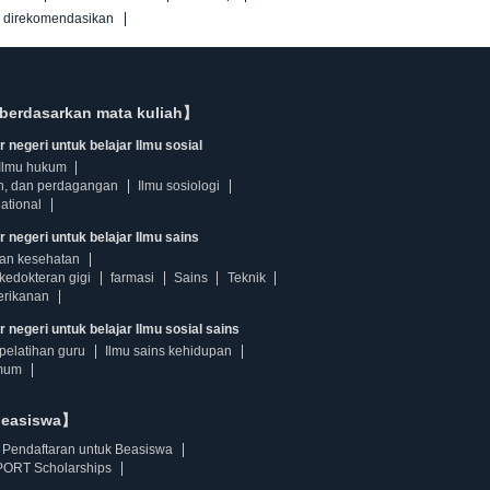
g direkomendasikan
berdasarkan mata kuliah】
 negeri untuk belajar Ilmu sosial
Ilmu hukum
n, dan perdagangan
Ilmu sosiologi
ational
r negeri untuk belajar Ilmu sains
dan kesehatan
kedokteran gigi
farmasi
Sains
Teknik
erikanan
 negeri untuk belajar Ilmu sosial sains
pelatihan guru
Ilmu sains kehidupan
mum
beasiswa】
Pendaftaran untuk Beasiswa
ORT Scholarships