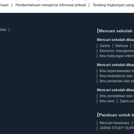
unaan
Pemberitahuan mengenai informasi pribadi
Tentang lingkungan yan
itas
【Mencari sekolah 
Mencari sekolah diluar
Sastra
Bahasa
Ekonomi, manajeme
Ilmu hubungan intern
Mencari sekolah dilua
Ilmu keperaawatan 
Ilmu kedokteran dan 
Ilmu pertanian dan p
Mencari sekolah diluar
Ilmu pendidikan dan 
Ilmu seni
Sains u
【Panduan untuk 
Mencari beasiswa
JAPAN STUDY SUPP