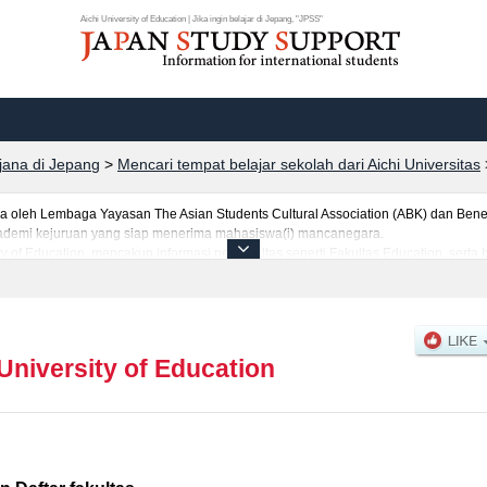
Aichi University of Education | Jika ingin belajar di Jepang, "JPSS"
rjana di Jepang
>
Mencari tempat belajar sekolah dari Aichi Universitas
leh Lembaga Yayasan The Asian Students Cultural Association (ABK) dan Benes
 akademi kejuruan yang siap menerima mahasiswa(i) mancanegara.
ty of Education, mencakup informasi per fakultas seperti Fakultas Education, sert
jumlah pendaftar dan jumlah kelulusan ujian masuk mahasiswa(i) mancanegara, i
anfaatkannya.
University of Education