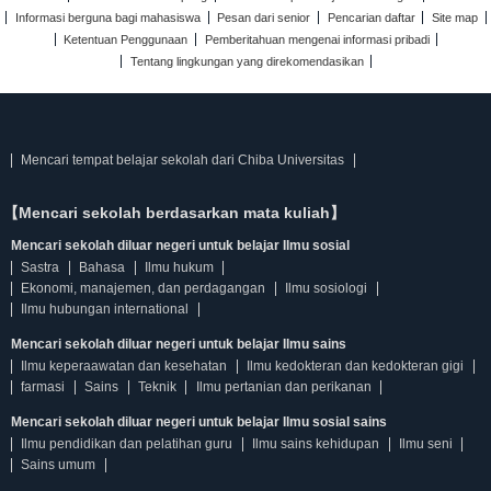
Informasi berguna bagi mahasiswa
Pesan dari senior
Pencarian daftar
Site map
Ketentuan Penggunaan
Pemberitahuan mengenai informasi pribadi
Tentang lingkungan yang direkomendasikan
Mencari tempat belajar sekolah dari Chiba Universitas
【Mencari sekolah berdasarkan mata kuliah】
Mencari sekolah diluar negeri untuk belajar Ilmu sosial
Sastra
Bahasa
Ilmu hukum
Ekonomi, manajemen, dan perdagangan
Ilmu sosiologi
Ilmu hubungan international
Mencari sekolah diluar negeri untuk belajar Ilmu sains
Ilmu keperaawatan dan kesehatan
Ilmu kedokteran dan kedokteran gigi
farmasi
Sains
Teknik
Ilmu pertanian dan perikanan
Mencari sekolah diluar negeri untuk belajar Ilmu sosial sains
Ilmu pendidikan dan pelatihan guru
Ilmu sains kehidupan
Ilmu seni
Sains umum