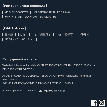
【Panduan untuk beasiswa】
Mencari beasiswa
Pendaftaran untuk Beasiswa
JAPAN STUDY SUPPORT Scholarships
【Pilih bahasa】
日本語
English
中文（简体字）
中文（繁體字）
한국어
Tiếng Việt
ภาษาไทย
Pengoperasi website
Website ini dioperasikan oleh ASIAN STUDENTS CULTURAL ASSOCIATION dan
BENESSE CORPORATION
ASIAN STUDENTS CULTURAL ASSOCIATION Divisi Pendukung Pendidikan
Internasional
2-12-13 HONKOMAGOME, BUNKYO-KU, TOKYO 113-8642
Konsep website
Kontak