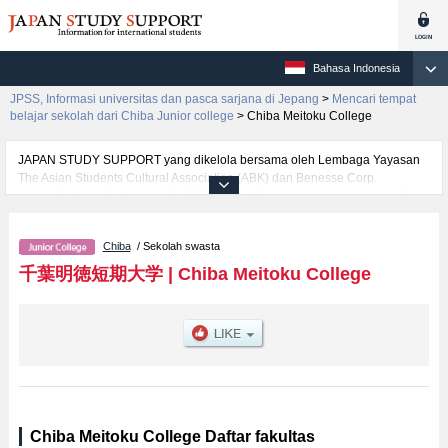
Bahasa Indonesia
JPSS, Informasi universitas dan pasca sarjana di Jepang
>
Mencari tempat
belajar sekolah dari Chiba Junior college
>
Chiba Meitoku College
JAPAN STUDY SUPPORT yang dikelola bersama oleh Lembaga Yayasan
The Asian Students Cultural Association (ABK) dan Benesse Corp.
menyediakan informasi sekitar 1300 universitas, pascasarjana, universitas
yunior, akademi kejuruan yang siap menerima mahasiswa(i) mancanegara.
Tersedia informasi rinci mengenai Chiba Meitoku College, mencakup
Chiba
/ Sekolah swasta
informasi per fakultas seperti , serta berbagai informasi yang berguna bagi
mahasiswa(i) mancanegara seperti kuota untuk jumlah pendaftar dan
千葉明徳短期大学
|
Chiba Meitoku College
jumlah kelulusan ujian masuk mahasiswa(i) mancanegara, informasi
mengenai ujian masuk, prasarana kampus, akses jalan, dan lainnya.
Silakan memanfaatkannya.
Chiba Meitoku College Daftar fakultas