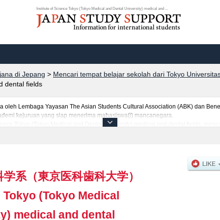
Institute of Science Tokyo (Tokyo Medical and Dental University) medical and ...
rjana di Jepang
>
Mencari tempat belajar sekolah dari Tokyo Universita
 dental fields
leh Lembaga Yayasan The Asian Students Cultural Association (ABK) dan Benes
 akademi kejuruan yang siap menerima mahasiswa(i) mancanegara.
cience Tokyo (Tokyo Medical and Dental University) medical and dental fields, menca
 informasi yang berguna bagi mahasiswa(i) mancanegara seperti kuota untuk jumla
ujian masuk, prasarana kampus, akses jalan, dan lainnya. Silakan memanfaatka
科学系（東京医科歯科大学）
e Tokyo (Tokyo Medical
ty) medical and dental