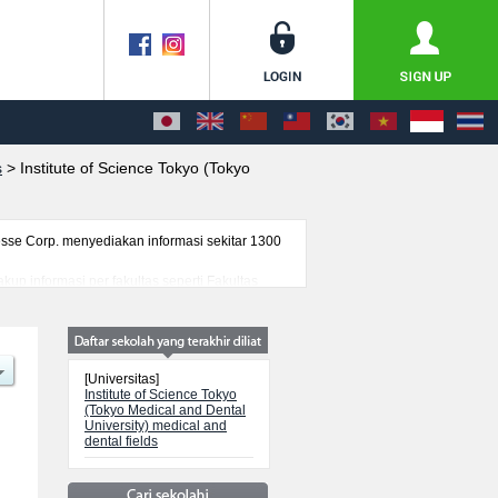
s
>
Institute of Science Tokyo (Tokyo
se Corp. menyediakan informasi sekitar 1300
kup informasi per fakultas seperti Fakultas
h pendaftar dan jumlah kelulusan ujian masuk
nnya.
[Universitas]
Institute of Science Tokyo
(Tokyo Medical and Dental
University) medical and
dental fields