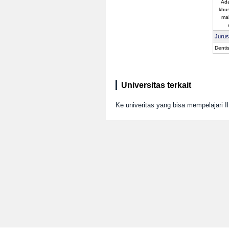
Ada
khu
ma
Juru
Dentis
Universitas terkait
Ke univeritas yang bisa mempelajari I