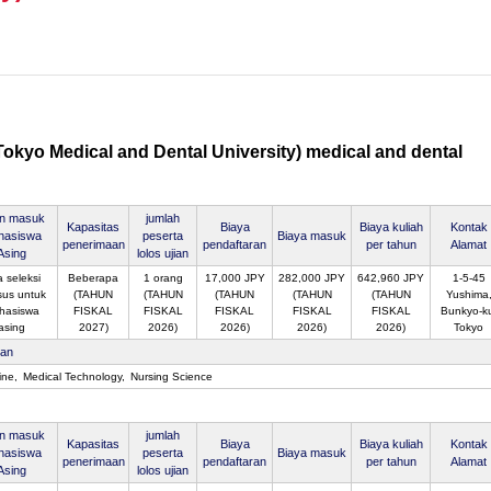
(Tokyo Medical and Dental University) medical and dental
an masuk
jumlah
Kapasitas
Biaya
Biaya kuliah
Kontak
hasiswa
peserta
Biaya masuk
penerimaan
pendaftaran
per tahun
Alamat
Asing
lolos ujian
 seleksi
Beberapa
1 orang
17,000 JPY
282,000 JPY
642,960 JPY
1-5-45
sus untuk
(TAHUN
(TAHUN
(TAHUN
(TAHUN
(TAHUN
Yushima
hasiswa
FISKAL
FISKAL
FISKAL
FISKAL
FISKAL
Bunkyo-k
asing
2027)
2026)
2026)
2026)
2026)
Tokyo
san
ine
Medical Technology
Nursing Science
an masuk
jumlah
Kapasitas
Biaya
Biaya kuliah
Kontak
hasiswa
peserta
Biaya masuk
penerimaan
pendaftaran
per tahun
Alamat
Asing
lolos ujian