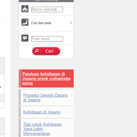
Cari dari peta
Panduan kehidupan di
Jepang untuk mahasiswa
,
asing
u,
Prosedur Setelah Datang
di Jepang
Kehidupan di Jepang
Tips untuk Kehidupan
Yang Lebih
Menyenangkan