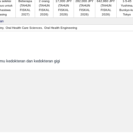
 seleksi
Beberapa
2 orang
17,000 JPY
282,000 JPY
642,960 JPY
1-5-45
sus untuk
(TAHUN
(TAHUN
(TAHUN
(TAHUN
(TAHUN
Yushima
hasiswa
FISKAL
FISKAL
FISKAL
FISKAL
FISKAL
Bunkyo-k
asing
2027)
2026)
2026)
2026)
2026)
Tokyo
san
try
Oral Health Care Sciences
Oral Health Engineering
lmu kedokteran dan kedokteran gigi