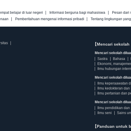
empat belajar di luar negeri
Informasi berguna bagi mahasiswa
Pesan dari 
unaan
Pemberitahuan mengenai informasi pribadi
Tentang lingkungan yan
sitas
【Mencari sekolah 
Mencari sekolah diluar
Sastra
Bahasa
Ekonomi, manajeme
Ilmu hubungan intern
Mencari sekolah dilua
Ilmu keperaawatan 
Ilmu kedokteran dan 
Ilmu pertanian dan p
Mencari sekolah diluar
Ilmu pendidikan dan 
Ilmu seni
Sains u
【Panduan untuk 