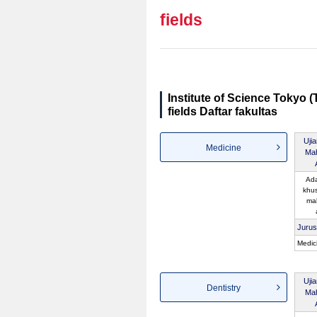
fields
Institute of Science Tokyo 
fields Daftar fakultas
Uji
Medicine
Ma
Ada
khu
ma
Juru
Medic
Uji
Dentistry
Ma