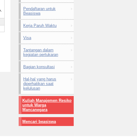
,
Pendaftaran untuk
u,
Beasiswa
Kerja Paruh Waktu
Visa
Tantangan dalam
kegiatan pertukaran
Bagian konsultasi
Hal-hal yang harus
diperhatikan saat
kelulusan
Kuliah Manajemen Resiko
untuk Warga
Mancanegara
Mencari beasiswa