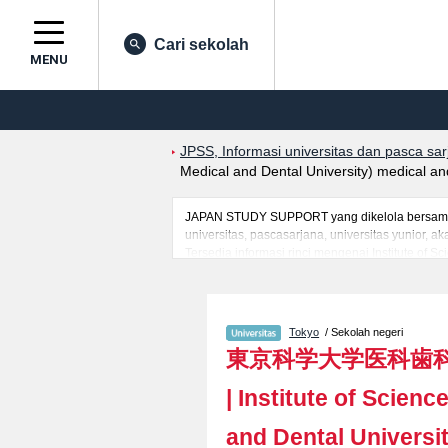
Cari sekolah
MENU
JPSS, Informasi universitas dan pasca sa
Medical and Dental University) medical and
JAPAN STUDY SUPPORT yang dikelola bersama o
universitas, pascasarjana, universitas yunior,
Tersedia informasi rinci mengenai Institute of S
MedicineatauFakultas Dentistry, serta berbagai
mahasiswa(i) mancanegara, informasi mengenai 
Tokyo
/ Sekolah negeri
東京科学大学医科歯
|
Institute of Scienc
and Dental Universi