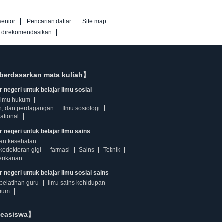
senior
Pencarian daftar
Site map
g direkomendasikan
berdasarkan mata kuliah】
 negeri untuk belajar Ilmu sosial
Ilmu hukum
n, dan perdagangan
Ilmu sosiologi
ational
r negeri untuk belajar Ilmu sains
dan kesehatan
kedokteran gigi
farmasi
Sains
Teknik
erikanan
 negeri untuk belajar Ilmu sosial sains
pelatihan guru
Ilmu sains kehidupan
mum
beasiswa】