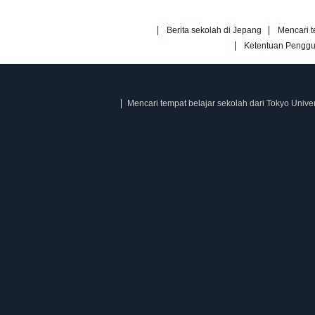
Berita sekolah di Jepang
Mencari t
Ketentuan Pengg
Mencari tempat belajar sekolah dari Tokyo Univer