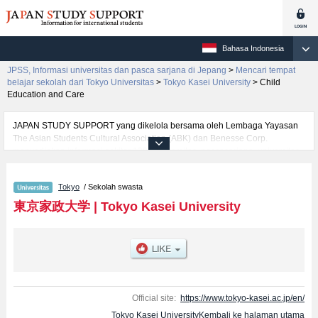
Bahasa Indonesia
JPSS, Informasi universitas dan pasca sarjana di Jepang
>
Mencari tempat
belajar sekolah dari Tokyo Universitas
>
Tokyo Kasei University
>
Child
Education and Care
JAPAN STUDY SUPPORT yang dikelola bersama oleh Lembaga Yayasan
The Asian Students Cultural Association (ABK) dan Benesse Corp.
menyediakan informasi sekitar 1300 universitas, pascasarjana, universitas
yunior, akademi kejuruan yang siap menerima mahasiswa(i) mancanegara.
Tersedia informasi rinci mengenai Tokyo Kasei University, mencakup
Tokyo
/ Sekolah swasta
informasi per fakultas seperti Fakultas Co-Creative DesignatauFakultas
HumanitiesatauFakultas Health SciencesatauFakultas Child
東京家政大学
|
Tokyo Kasei University
DevelopmentatauFakultas NutritionatauFakultas Child Education and
CareatauFakultas Interfaculty of Social Design （scheduled to be
established in April 2026）atauFakultas Interfaculty of Culture and
Informatics（scheduled to be established in April 2026）, serta berbagai
informasi yang berguna bagi mahasiswa(i) mancanegara seperti kuota
untuk jumlah pendaftar dan jumlah kelulusan ujian masuk mahasiswa(i)
mancanegara, informasi mengenai ujian masuk, prasarana kampus, akses
Official site:
https://www.tokyo-kasei.ac.jp/en/
jalan, dan lainnya. Silakan memanfaatkannya.
Tokyo Kasei UniversityKembali ke halaman utama