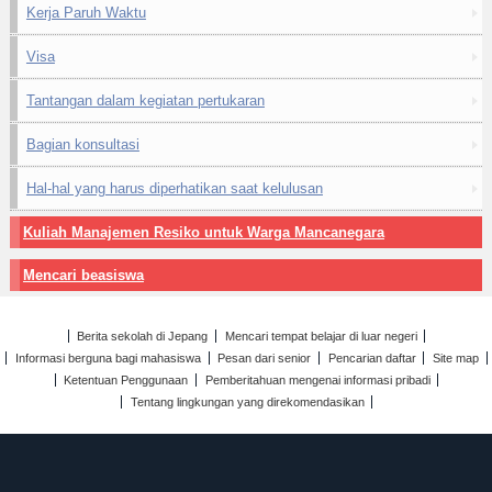
Kerja Paruh Waktu
Visa
Tantangan dalam kegiatan pertukaran
Bagian konsultasi
Hal-hal yang harus diperhatikan saat kelulusan
Kuliah Manajemen Resiko untuk Warga Mancanegara
Mencari beasiswa
Berita sekolah di Jepang
Mencari tempat belajar di luar negeri
Informasi berguna bagi mahasiswa
Pesan dari senior
Pencarian daftar
Site map
Ketentuan Penggunaan
Pemberitahuan mengenai informasi pribadi
Tentang lingkungan yang direkomendasikan