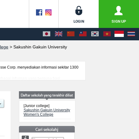
llege
>
Sakushin Gakuin University
se Corp. menyediakan informasi sekitar 1300
erbagai informasi yang berguna bagi
nformasi mengenai ujian masuk, prasarana
[Junior college]
Sakushin Gakuin University
Women's College