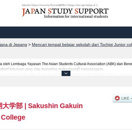
Sakushin Gakuin University Women&#039;s College | Jika ingin belajar di J...
rjana di Jepang
>
Mencari tempat belajar sekolah dari Tochigi Junior co
leh Lembaga Yayasan The Asian Students Cultural Association (ABK) dan Benes
 akademi kejuruan yang siap menerima mahasiswa(i) mancanegara.
in University Women's College, mencakup informasi per fakultas seperti , serta b
jumlah pendaftar dan jumlah kelulusan ujian masuk mahasiswa(i) mancanegara, i
anfaatkannya.
期大学部
|
Sakushin Gakuin
 College