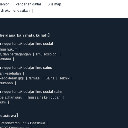
senior
Pencarian daftar
Site map
g direkomendasikan
berdasarkan mata kuliah】
 negeri untuk belajar Ilmu sosial
Ilmu hukum
n, dan perdagangan
Ilmu sosiologi
ational
r negeri untuk belajar Ilmu sains
dan kesehatan
kedokteran gigi
farmasi
Sains
Teknik
erikanan
 negeri untuk belajar Ilmu sosial sains
pelatihan guru
Ilmu sains kehidupan
mum
beasiswa】
Pendaftaran untuk Beasiswa