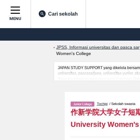
Cari sekolah
MENU
JPSS, Informasi universitas dan pasca sa
Women's College
JAPAN STUDY SUPPORT yang dikelola bersama o
universitas, pascasarjana, universitas yunior,
Tersedia informasi rinci mengenai Sakushin Gaku
mahasiswa(i) mancanegara seperti kuota untuk 
kampus, akses jalan, dan lainnya. Silakan mem
Tochigi
/ Sekolah swasta
作新学院大学女子短
University Women's