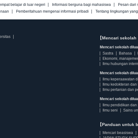
empat belajar di luar negeri
Informasi berguna bagi mahasiswa
Pesan dari 
unaan
Pemberitahuan mengenai informasi pribadi
Tentang lingkungan yan
ersitas
【Mencari sekolah 
Mencari sekolah diluar
Sastra
Bahasa
Ekonomi, manajeme
Ilmu hubungan intern
Mencari sekolah dilua
Ilmu keperaawatan 
Ilmu kedokteran dan 
Ilmu pertanian dan p
Mencari sekolah diluar
Ilmu pendidikan dan 
Ilmu seni
Sains u
【Panduan untuk 
Mencari beasiswa