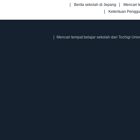
Berita sekolah di Jepang
Mencari t
Ketentuan Pengg
Mencari tempat belajar sekolah dari Tochigi Univ