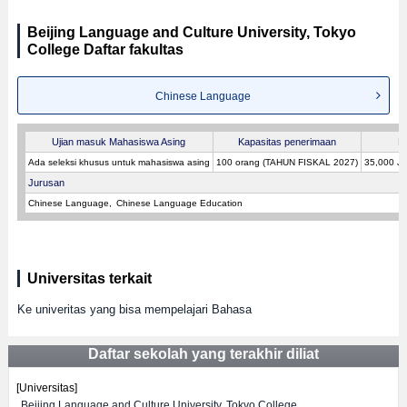
Beijing Language and Culture University, Tokyo
College Daftar fakultas
Chinese Language
Ujian masuk Mahasiswa Asing
Kapasitas penerimaan
B
Ada seleksi khusus untuk mahasiswa asing
100 orang (TAHUN FISKAL 2027)
35,000 J
Jurusan
Chinese Language
Chinese Language Education
Universitas terkait
Ke univeritas yang bisa mempelajari Bahasa
Daftar sekolah yang terakhir diliat
[Universitas]
Beijing Language and Culture University, Tokyo College