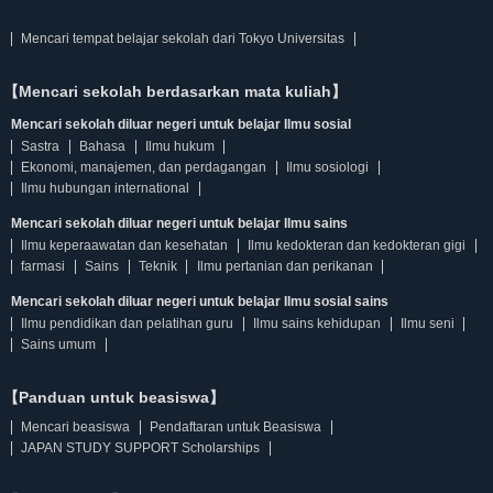
Mencari tempat belajar sekolah dari Tokyo Universitas
【Mencari sekolah berdasarkan mata kuliah】
Mencari sekolah diluar negeri untuk belajar Ilmu sosial
Sastra
Bahasa
Ilmu hukum
Ekonomi, manajemen, dan perdagangan
Ilmu sosiologi
Ilmu hubungan international
Mencari sekolah diluar negeri untuk belajar Ilmu sains
Ilmu keperaawatan dan kesehatan
Ilmu kedokteran dan kedokteran gigi
farmasi
Sains
Teknik
Ilmu pertanian dan perikanan
Mencari sekolah diluar negeri untuk belajar Ilmu sosial sains
Ilmu pendidikan dan pelatihan guru
Ilmu sains kehidupan
Ilmu seni
Sains umum
【Panduan untuk beasiswa】
Mencari beasiswa
Pendaftaran untuk Beasiswa
JAPAN STUDY SUPPORT Scholarships