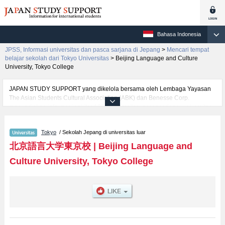
Bahasa Indonesia
JPSS, Informasi universitas dan pasca sarjana di Jepang
>
Mencari tempat
belajar sekolah dari Tokyo Universitas
>
Beijing Language and Culture
University, Tokyo College
JAPAN STUDY SUPPORT yang dikelola bersama oleh Lembaga Yayasan
The Asian Students Cultural Association (ABK) dan Benesse Corp.
menyediakan informasi sekitar 1300 universitas, pascasarjana, universitas
yunior, akademi kejuruan yang siap menerima mahasiswa(i) mancanegara.
Tersedia informasi rinci mengenai Beijing Language and Culture University,
Tokyo
/ Sekolah Jepang di universitas luar
Tokyo College, mencakup informasi per fakultas seperti Fakultas Chinese
Language, serta berbagai informasi yang berguna bagi mahasiswa(i)
北京語言大学東京校
|
Beijing Language and
mancanegara seperti kuota untuk jumlah pendaftar dan jumlah kelulusan
Culture University, Tokyo College
ujian masuk mahasiswa(i) mancanegara, informasi mengenai ujian masuk,
prasarana kampus, akses jalan, dan lainnya. Silakan memanfaatkannya.