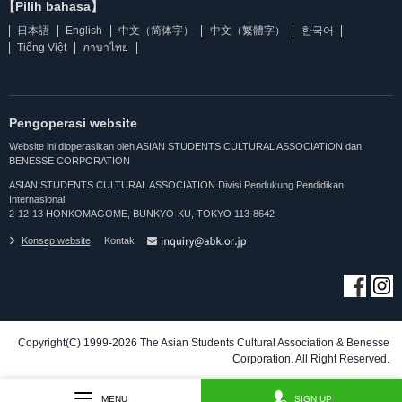
【Pilih bahasa】
日本語
English
中文（简体字）
中文（繁體字）
한국어
Tiếng Việt
ภาษาไทย
Pengoperasi website
Website ini dioperasikan oleh ASIAN STUDENTS CULTURAL ASSOCIATION dan
BENESSE CORPORATION
ASIAN STUDENTS CULTURAL ASSOCIATION Divisi Pendukung Pendidikan
Internasional
2-12-13 HONKOMAGOME, BUNKYO-KU, TOKYO 113-8642
Konsep website
Kontak
Copyright(C) 1999-2026 The Asian Students Cultural Association & Benesse
Corporation. All Right Reserved.
MENU
SIGN UP