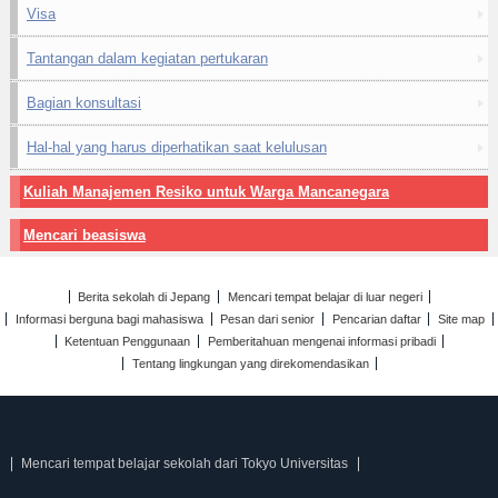
Visa
Tantangan dalam kegiatan pertukaran
Bagian konsultasi
Hal-hal yang harus diperhatikan saat kelulusan
Kuliah Manajemen Resiko untuk Warga Mancanegara
Mencari beasiswa
Berita sekolah di Jepang
Mencari tempat belajar di luar negeri
Informasi berguna bagi mahasiswa
Pesan dari senior
Pencarian daftar
Site map
Ketentuan Penggunaan
Pemberitahuan mengenai informasi pribadi
Tentang lingkungan yang direkomendasikan
Mencari tempat belajar sekolah dari Tokyo Universitas