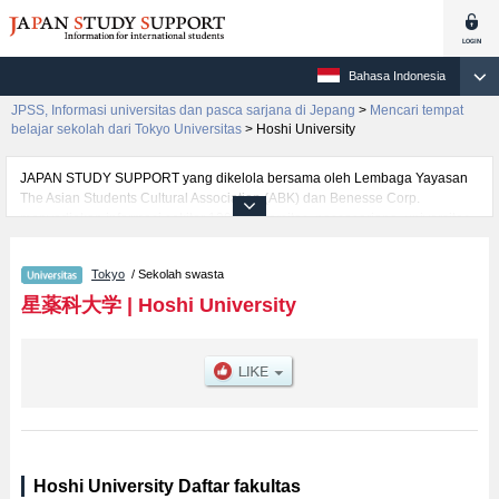
Bahasa Indonesia
JPSS, Informasi universitas dan pasca sarjana di Jepang
>
Mencari tempat
belajar sekolah dari Tokyo Universitas
>
Hoshi University
JAPAN STUDY SUPPORT yang dikelola bersama oleh Lembaga Yayasan
The Asian Students Cultural Association (ABK) dan Benesse Corp.
menyediakan informasi sekitar 1300 universitas, pascasarjana, universitas
yunior, akademi kejuruan yang siap menerima mahasiswa(i) mancanegara.
Tersedia informasi rinci mengenai Hoshi University, mencakup informasi per
Tokyo
/ Sekolah swasta
fakultas seperti Fakultas Pharmacy and Pharmaceutical Sciences, serta
berbagai informasi yang berguna bagi mahasiswa(i) mancanegara seperti
星薬科大学
|
Hoshi University
kuota untuk jumlah pendaftar dan jumlah kelulusan ujian masuk
mahasiswa(i) mancanegara, informasi mengenai ujian masuk, prasarana
kampus, akses jalan, dan lainnya. Silakan memanfaatkannya.
Hoshi University Daftar fakultas