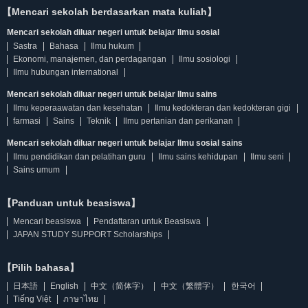
【Mencari sekolah berdasarkan mata kuliah】
Mencari sekolah diluar negeri untuk belajar Ilmu sosial
Sastra
Bahasa
Ilmu hukum
Ekonomi, manajemen, dan perdagangan
Ilmu sosiologi
Ilmu hubungan international
Mencari sekolah diluar negeri untuk belajar Ilmu sains
Ilmu keperaawatan dan kesehatan
Ilmu kedokteran dan kedokteran gigi
farmasi
Sains
Teknik
Ilmu pertanian dan perikanan
Mencari sekolah diluar negeri untuk belajar Ilmu sosial sains
Ilmu pendidikan dan pelatihan guru
Ilmu sains kehidupan
Ilmu seni
Sains umum
【Panduan untuk beasiswa】
Mencari beasiswa
Pendaftaran untuk Beasiswa
JAPAN STUDY SUPPORT Scholarships
【Pilih bahasa】
日本語
English
中文（简体字）
中文（繁體字）
한국어
Tiếng Việt
ภาษาไทย