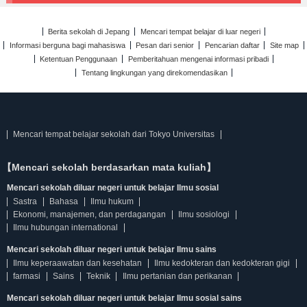
Berita sekolah di Jepang
Mencari tempat belajar di luar negeri
Informasi berguna bagi mahasiswa
Pesan dari senior
Pencarian daftar
Site map
Ketentuan Penggunaan
Pemberitahuan mengenai informasi pribadi
Tentang lingkungan yang direkomendasikan
Mencari tempat belajar sekolah dari Tokyo Universitas
【Mencari sekolah berdasarkan mata kuliah】
Mencari sekolah diluar negeri untuk belajar Ilmu sosial
Sastra
Bahasa
Ilmu hukum
Ekonomi, manajemen, dan perdagangan
Ilmu sosiologi
Ilmu hubungan international
Mencari sekolah diluar negeri untuk belajar Ilmu sains
Ilmu keperaawatan dan kesehatan
Ilmu kedokteran dan kedokteran gigi
farmasi
Sains
Teknik
Ilmu pertanian dan perikanan
Mencari sekolah diluar negeri untuk belajar Ilmu sosial sains