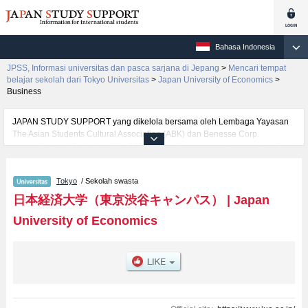
Bahasa Indonesia
JPSS, Informasi universitas dan pasca sarjana di Jepang
>
Mencari tempat
belajar sekolah dari Tokyo Universitas
>
Japan University of Economics
>
Business
JAPAN STUDY SUPPORT yang dikelola bersama oleh Lembaga Yayasan
The Asian Students Cultural Association (ABK) dan Benesse Corp.
menyediakan informasi sekitar 1300 universitas, pascasarjana, universitas
yunior, akademi kejuruan yang siap menerima mahasiswa(i) mancanegara.
Tersedia informasi rinci mengenai Japan University of Economics,
Tokyo
/ Sekolah swasta
mencakup informasi per fakultas seperti Fakultas Business, serta berbagai
informasi yang berguna bagi mahasiswa(i) mancanegara seperti kuota
日本経済大学（東京渋谷キャンパス）
|
Japan
untuk jumlah pendaftar dan jumlah kelulusan ujian masuk mahasiswa(i)
University of Economics
mancanegara, informasi mengenai ujian masuk, prasarana kampus, akses
jalan, dan lainnya. Silakan memanfaatkannya.