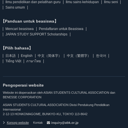
Ilmu pendidikan dan pelatihan guru
Ilmu sains kehidupan
Ilmu seni
Sains umum
【Panduan untuk beasiswa】
Mencari beasiswa
Pendaftaran untuk Beasiswa
JAPAN STUDY SUPPORT Scholarships
【Pilih bahasa】
日本語
English
中文（简体字）
中文（繁體字）
한국어
Tiếng Việt
ภาษาไทย
Pengoperasi website
Website ini dioperasikan oleh ASIAN STUDENTS CULTURAL ASSOCIATION dan
BENESSE CORPORATION
ASIAN STUDENTS CULTURAL ASSOCIATION Divisi Pendukung Pendidikan
Internasional
2-12-13 HONKOMAGOME, BUNKYO-KU, TOKYO 113-8642
Konsep website
Kontak